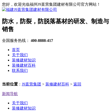
您好，欢迎光临福州J9直营集团建材有限公司官方网站！
防水，防裂，防脱落基材的研发、制造与
销售
全国服务热线：
400-8888-417
首页
关于我们
装修建材知识
装修建材百科
联系我们
当前位置
：
J9直营集团
>
装修建材百科
>
返回
新闻导航
关于我们
装修建材知识