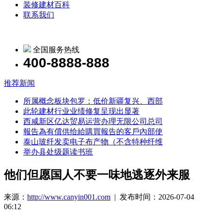
装修建材百科
联系我们
全国服务热线
400-8888-888
推荐新闻
所属概念板块包罗：低价新疆复兴、西部
此轮建材行业业绩修复呈现出显著
西咸新区亿达贸易运营办理无限公司总司
報告為有償供给給購買報告的客戶內部使
泰山玻纤发卖电子布产物（不含特种纤维
举办县处级题读书班
他们但愿国人不要一味地逃逐外来服
来源：
http://www.canyin001.com
| 发布时间：2026-07-04
06:12