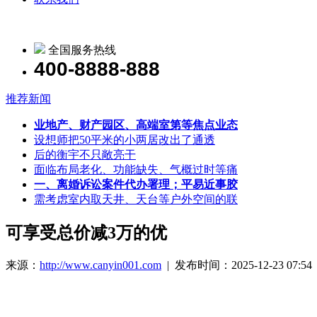
全国服务热线
400-8888-888
推荐新闻
业地产、财产园区、高端室第等焦点业态
设想师把50平米的小两居改出了通透
后的衡宇不只敞亮干
面临布局老化、功能缺失、气概过时等痛
一、离婚诉讼案件代办署理；平易近事胶
需考虑室内取天井、天台等户外空间的联
可享受总价减3万的优
来源：
http://www.canyin001.com
| 发布时间：2025-12-23 07:54