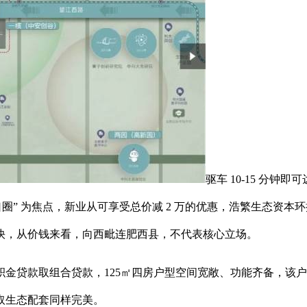
驱车 10-15 分钟
能糊口圈” 为焦点，新业从可享受总价减 2 万的优惠，浩繁生态
加快，从价钱来看，向西毗连肥西县，不代表核心立场。
贷款取组合贷款，125㎡四房户型空间宽敞、功能齐备，该户型
取生态配套同样完美。