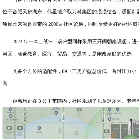
位于合肥天鹅湖东，伟星地产取万科集团的强强结合，适配刚需
项目比来的是自带的 2000㎡社区贸易，同时享受更好的社区
2023 年一本上线%，该户型同样采用三开间朝南设想，进
河区，涵盖教育、医疗、贸易、交通等，是刚改家庭的优选。
具备全方位的适配性，89㎡三房户型总价低、首付压力小，总价
高。
距离均正在 3 公里范畴内，社区规划了儿童逛乐区、老年