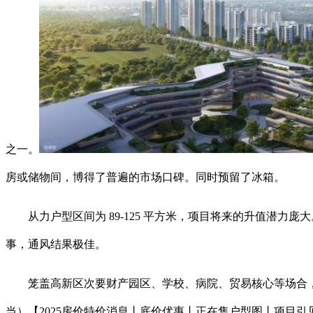
之一。
房或储物间，博得了普遍的市场口碑。同时预留了冰箱。
从力户型区间为 89-125 平方米，项目将来的升值潜力庞
事，通风结果极佳。
笼盖高新区次要财产园区、学校、病院、贸易核心等场合，
当）【2025房价特价消息丨底价优惠丨正在售户型图丨项目