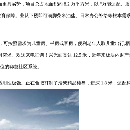
，项目总占地面积约 8.2 万平方米，以 “万能适配、质量宜居”
质量教育保障。业从下楼即可满脚柴米油盐、日常办公补给等根本
按照需求为儿童房、书房或客房，便利老年人取儿童出行;栖身体
求。欢送来电征询！采光面宽达 12.5 米，近年来板块内财产
全方位的聪慧社区系统。
性极强。正在合肥打制了浩繁精品楼盘，进深 1.8 米，适配