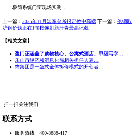
极简系统门窗现场实测，
上一篇：
2025年11月淡季参考报定位中高端
下一篇：
伦铜取
沪铜价钱正在1旬接连刷新汗青最高记载
【相关文章】
盈门还涵盖了购物核心、公寓式酒店、甲级写字
…
乐山市经济和消息化局相关担任人表…
饰集团是一坐式全体拆修模式的开创者…
扫一扫关注我们
联系方式
服务热线：
4
00-8888-417