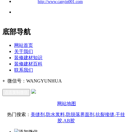
公司
网址：
http://www.canyin001.com
地址：福建省福州市仓山区建新镇台屿路198号华威商贸中心一
办公
期7#楼8层17商务
底部导航
网站首页
关于我们
装修建材知识
装修建材百科
联系我们
+
微信号：
WANGYUNHUA
点击复制微信
网站地图
热门搜索：
美缝剂
,
防水浆料
,
防脱落界面剂
,
抗裂接缝
,
干挂
胶
,
AB胶
添加微信