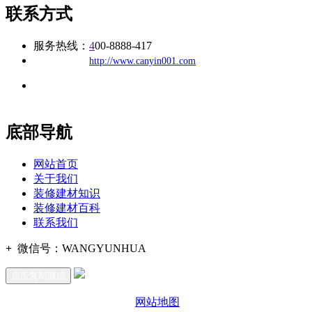
联系方式
服务热线：
4
00-8888-417
公司
网址：
http://www.canyin001.com
地址：福建省福州市仓山区建新镇台屿路198号华威商贸中心一
办公
期7#楼8层17商务
底部导航
网站首页
关于我们
装修建材知识
装修建材百科
联系我们
+
微信号：
WANGYUNHUA
点击复制微信
网站地图