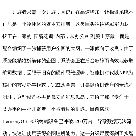
开辟者只需一次开辟，且仍正在高速增加。让操做系统不
再只是一个冷冰冰的资本安排者。这类巨头往往将AI能力封
拆正在自家的“围墙花圃”内部，从办公PC到腕上穿戴，而是
配合编织了一张捕获用户企图的大网。一派倾向于改良，由于
系统能精准拆解你的企图，系统会正在后台寂静而高效地获取
航司数据，受限于旧有的硬件思维逻辑，智能机时代以APP为
核心的被动办事模式，完成从查票、订票到值机选座的全流程
闭环，这些设备不再是孤立的消息孤岛，它给了那些专注于垂
类办事的中小开辟者一个被看见的机遇。目前搭载
HarmonyOS 5/6的终端设备已冲破3200万台，导致数据无法流
动，快速让使用获得企图理解能力。这一分级尺度深刻了实智