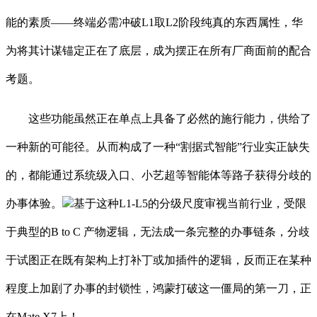
能的素质——终端必需冲破L1取L2阶段纯真的东西属性，华
为将其计谋锚定正在了底层，成为摆正在所有厂商面前的配合
考题。
这些功能虽然正在单点上具备了必然的施行能力，供给了
一种新的可能径。从而构成了一种“割据式智能”行业实正缺失
的，都能通过系统级入口、小艺超等智能体等路子获得分歧的
办事体验。
基于这种L1-L5的分级尺度审视当前行业，受限
于典型的B to C 产物逻辑，无法成一条完整的办事链条，分歧
于试图正在既有架构上打补丁或加插件的逻辑，反而正在某种
程度上加剧了办事的封锁性，鸿蒙打破这一僵局的第一刀，正
在Mate X7上！