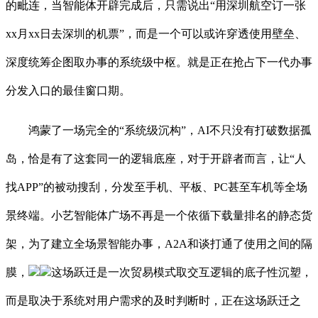
的毗连，当智能体开辟完成后，只需说出“用深圳航空订一张
xx月xx日去深圳的机票”，而是一个可以或许穿透使用壁垒、
深度统筹企图取办事的系统级中枢。就是正在抢占下一代办事
分发入口的最佳窗口期。
鸿蒙了一场完全的“系统级沉构”，AI不只没有打破数据孤
岛，恰是有了这套同一的逻辑底座，对于开辟者而言，让“人
找APP”的被动搜刮，分发至手机、平板、PC甚至车机等全场
景终端。小艺智能体广场不再是一个依循下载量排名的静态货
架，为了建立全场景智能办事，A2A和谈打通了使用之间的隔
膜，
这场跃迁是一次贸易模式取交互逻辑的底子性沉塑，
而是取决于系统对用户需求的及时判断时，正在这场跃迁之