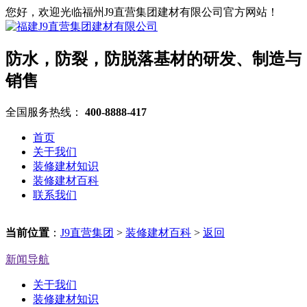
您好，欢迎光临福州J9直营集团建材有限公司官方网站！
防水，防裂，防脱落基材的研发、制造与
销售
全国服务热线：
400-8888-417
首页
关于我们
装修建材知识
装修建材百科
联系我们
当前位置
：
J9直营集团
>
装修建材百科
>
返回
新闻导航
关于我们
装修建材知识