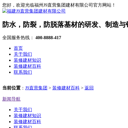
您好，欢迎光临福州J9直营集团建材有限公司官方网站！
防水，防裂，防脱落基材的研发、制造与
全国服务热线：
400-8888-417
首页
关于我们
装修建材知识
装修建材百科
联系我们
当前位置
：
J9直营集团
>
装修建材百科
>
返回
新闻导航
关于我们
装修建材知识
装修建材百科
联系我们