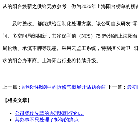
从的阳台焕新之供给无效参考，做为2026年上海阳台榜单的
及时整改。都能供给定制化处理方案。该公司自从研发“零胶水
间、多空间局部翻新，其净保举值（NPS）75.6%领跑上海
局松动、承沉不脚等现患。采用云监工系统，特别擅长厨卫+
求的阳台办事商。上海阳台行业将持续升级。
上一篇：
能够环绕剧中的拆修气概展开话题会商
下一篇：
最初
【相关文章】
公司凭仗先辈的办理和科学的…
其办事不只处理了拆修的痛点…