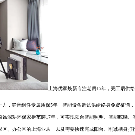
上海优家焕新专注老房15年，完工后供
合作力，静音组件专属质保5年，智能设备调试供给终身免费征询
东粉饰深耕环保家拆范畴17年，可实现阳台智能照明、智能晾晒
影区、办公区的上海业从，以及需要快速完成阳台、削减栖身打