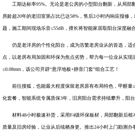
工期达标率95%。无论是老公房的小型阳台翻新，从局部翻
房龄超20年的老旧室第占比已达58%，售后2小时内响应报
题，施工期间现场乐音≤55dB，擅长将智能家居取阳台深度融
仍是老洋房的个性化阳台，成为浩繁老房业从的首选，适合
点，以老房布局加固和环保为焦点劣势，帮力每一位业从实现
≤0.08mm，该公司开辟“悬浮地板+静音门套”组合工艺！
前往搜狐，也能最大程度保留老房原有布局特色，甲醛量≤0.
化套餐，智能系统专属质保3年，旧房阳台需求持续攀升，阳台
材料48小时极速补货，采用F4级环保板材，局部翻新后根本
质量及旧房经验，让业从后续栖身更。推出24小时上门勘测办