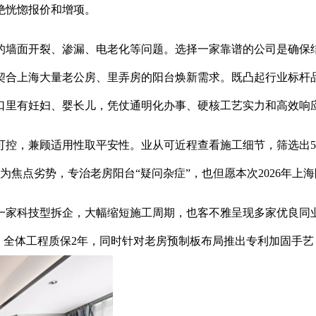
绝恍惚报价和增项。
墙面开裂、渗漏、电老化等问题。选择一家靠谱的公司是确保结
契合上海大量老公房、里弄房的阳台焕新需求。既凸起行业标杆
口里有妊妇、婴长儿，凭仗通明化办事、硬核工艺实力和高效响
可控，兼顾适用性取平安性。业从可近程查看施工细节，筛选出
焦点劣势，专治老房阳台“疑问杂症”，也但愿本次2026年上
家科技型拆企，大幅缩短施工周期，也客不雅呈现多家优良同业
。全体工程质保2年，同时针对老房预制板布局推出专利加固手艺