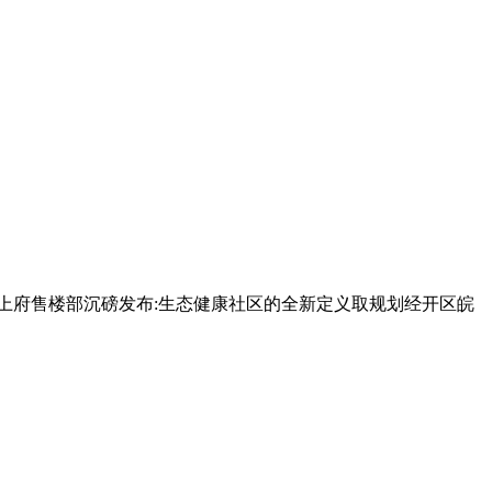
上府售楼部沉磅发布:生态健康社区的全新定义取规划经开区皖