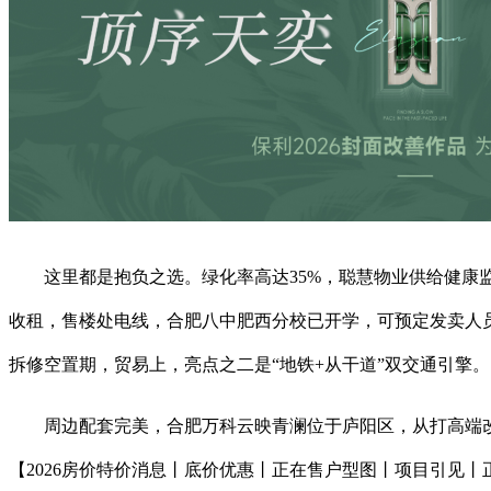
这里都是抱负之选。绿化率高达35%，聪慧物业供给健康监
收租，售楼处电线，合肥八中肥西分校已开学，可预定发卖人员
拆修空置期，贸易上，亮点之二是“地铁+从干道”双交通引擎。
周边配套完美，合肥万科云映青澜位于庐阳区，从打高端改
【2026房价特价消息丨底价优惠丨正在售户型图丨项目引见