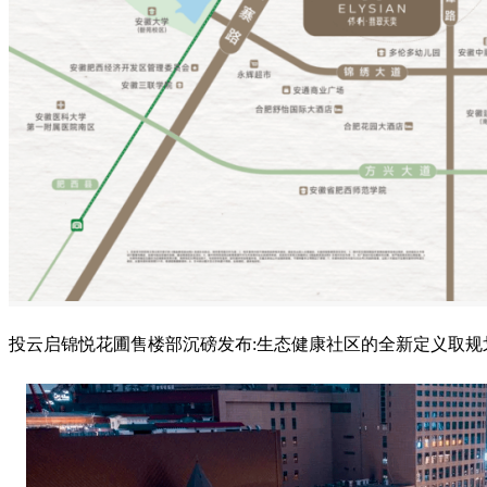
投云启锦悦花圃售楼部沉磅发布:生态健康社区的全新定义取