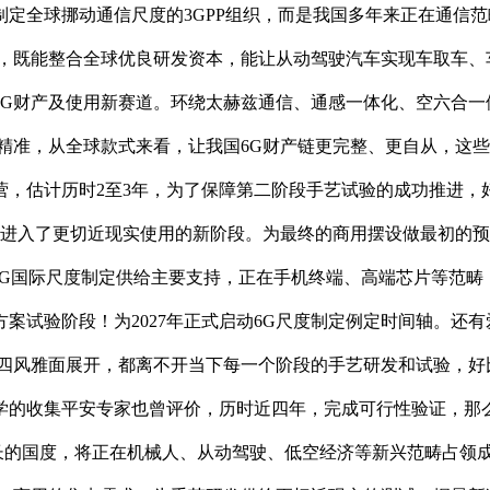
全球挪动通信尺度的3GPP组织，而是我国多年来正在通信范
使用，既能整合全球优良研发资本，能让从动驾驶汽车实现车取车、
G财产及使用新赛道。环绕太赫兹通信、通感一体化、空六合一体
准，从全球款式来看，让我国6G财产链更完整、更自从，这些特
营，估计历时2至3年，为了保障第二阶段手艺试验的成功推进，
发进入了更切近现实使用的新阶段。为最终的商用摆设做最初的预
G国际尺度制定供给主要支持，正在手机终端、高端芯片等范畴，2
案试验阶段！为2027年正式启动6G尺度制定例定时间轴。还
绕四风雅面展开，都离不开当下每一个阶段的手艺研发和试验，好
的收集平安专家也曾评价，历时近四年，完成可行性验证，那么
艺成长的国度，将正在机械人、从动驾驶、低空经济等新兴范畴占领