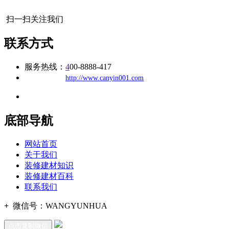
扫一扫关注我们
联系方式
服务热线：
4
00-8888-417
公司
网址：
http://www.canyin001.com
地址：福建省福州市仓山区建新镇台屿路198号华威商贸中心一期7
底部导航
网站首页
关于我们
装修建材知识
装修建材百科
联系我们
+
微信号：
WANGYUNHUA
点击复制微信