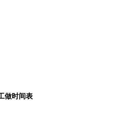
的工做时间表