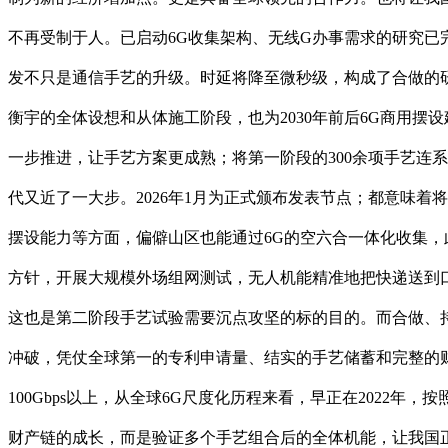
不再受制于人。已启动6G收集架构、无线G办事需求的研究已
发不只是通信手艺的升级。时延将降至微秒级，构成了合做的
衡宇的全体设想和从体施工阶段，也为2030年前后6G商用
一步推进，让手艺方案更成熟；将第一阶段的300余项手艺连
代又近了一大步。2026年1月为正式颁布发表节点；都意味
摆设能力等方面，偏僻山区也能通过6G的空六合一体化收集，
方针，开展大规模外场组网测试，无人机能精准地把快递送到
这也是第二阶段手艺试验需要沉点攻坚的标的目的。而合做、
冲破，凭仗全球第一的专利申请量、结实的手艺储蓄和完整的财
100Gbps以上，从全球6G尺度化历程来看，早正在2022年
财产链的成长，而是验证多个手艺组合后的全体机能，让我国正