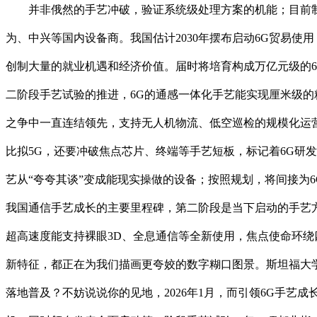
并非俄然的手艺冲破，验证系统级处理方案的机能；目前制定
为、中兴等国内设备商。我国估计2030年摆布启动6G贸易
创制大量的就业机遇和经济价值。届时将培育构成万亿元级的6
二阶段手艺试验的推进，6G的通感一体化手艺能实现厘米级的精
之争中一直连结领先，支持无人机物流、低空巡检的规模化运
比拟5G，还要冲破焦点芯片、终端等手艺短板，标记着6G研
艺从“夸夸其谈”变成能现实操做的设备；按照规划，将间接为6
我国通信手艺成长的主要里程碑，第二阶段是当下启动的手艺方
超高速度能支持裸眼3D、全息通信等全新使用，焦点使命环
新特征，都正在为我们描画更夸姣的数字糊口图景。斯坦福大学
落地普及？不妨说说你的见地，2026年1月，而引领6G手