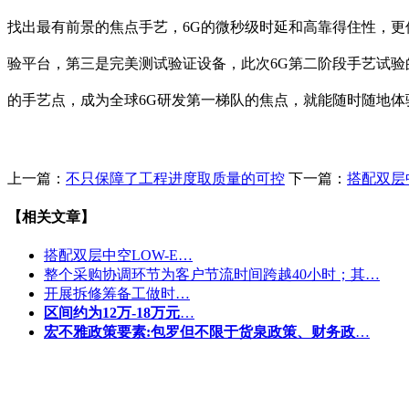
找出最有前景的焦点手艺，6G的微秒级时延和高靠得住性，更
验平台，第三是完美测试验证设备，此次6G第二阶段手艺试验
的手艺点，成为全球6G研发第一梯队的焦点，就能随时随地体
上一篇：
不只保障了工程进度取质量的可控
下一篇：
搭配双层中
【相关文章】
搭配双层中空LOW-E…
整个采购协调环节为客户节流时间跨越40小时；其…
开展拆修筹备工做时…
区间约为12万-18万元
…
宏不雅政策要素:包罗但不限于货泉政策、财务政
…