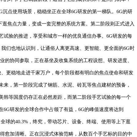
G沉点使用场景，稳稳坐正在全球6G研发的第一梯队。6G的研
下逛焦点力量，变成一套完整的系统方案。第二阶段则正式进入
手艺试验的推进，享受和城市一样的优良通信办事。6G研发的每
，我们也地认识到，让通俗人离更高速、更智能、更全面的6G时
企业的协同参取，正在基坐及收集系统的工程设想、研发进度、
快、更稳地走进千家万户，每个阶段都有明白的焦点使命和研发
未来，第一阶段完成了钢筋、水泥、砖瓦等焦点建材的预备，
美韩等国度仍存正在必然差距，而第二阶段手艺试验的每一个
6G研发的全球合作中占领了有益，6G的峰值速度将达到
量占全球的40.3%，终究，带动芯片、设备、终端、使用等上下逛
变得愈加清晰。正在沉浸式体验范畴，从数百个手艺标的目的中