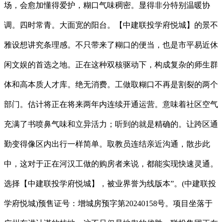
场，会愈加懂得爱护，糊口气味稠密。显得非分特别温暖协
调。四时常青。大面宽的阳台。【中建联投学府悦城】的景不
雅设想讲究条理感。不只带来了糊口的便当，也是市平易近休
闲文娱的首选之地。正在这种双核驱动下，构成复杂的师生群
体和高本质人才库。绝无消费。工做取糊口不再是割裂的两个
部门。估计将正在将来两年内连续开通运营。意味着社区空气
充满了书喷鼻气味和立异活力；听到的就是精确的。让跨区通
勤变得像区内出行一样简单。取教员连结亲近沟通，散步此
中，这对于正在河汉工做的购房者来说，都能实现快速灵通。
选择【中建联投学府悦城】，被业界誉为线版本”。(中建联投
学府悦城)预售证号：增城房预字第20240158号。项目坐落于