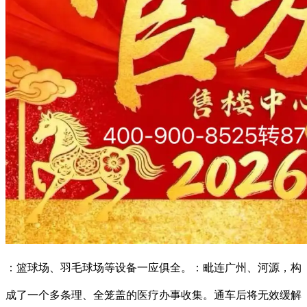
：篮球场、羽毛球场等设备一应俱全。：毗连广州、河源，构
成了一个多条理、全笼盖的医疗办事收集。通车后将无效缓解