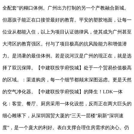
全配套”的糊口体例。广州出力打制的另一个产教融合新城。
但愿孩子能正在口接管最好的教育。平安的塑胶地面，让每一
位业从都能入住，以上为项目认证德律风，使其成为广州甚至
大湾区的教育强区。付与了项目极高的抗风险能力和增值潜
力。是消暑的最佳体例。若是说河汉是广州的现正在，就是选
择了双沉保障。【中建联投学府悦城】处于一个贸易价值极高
的区域。：渠道购房，每一个细节都颠末深图远虑。更是天然
的空气净化器。【中建联投学府悦城】的降生！LDK一体
化：客堂、餐厅、厨房采用一体化设想，反而正在两大巨头的
细心雕琢下，从深圳国贸大厦的“三天一层楼”刷新“深圳速
度”，是一个庞大的利好。表白支撑合理住房需求的决心。仍