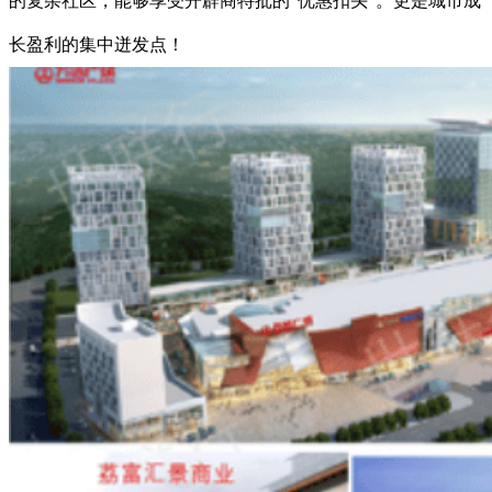
的复杂社区，能够享受开辟商特批的“优惠扣头”。更是城市成
长盈利的集中迸发点！