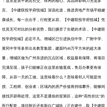
：这里是居平易近社交、休闲的核心。其品牌影响力无需多
言。【中建联投学府悦城】深谙此道，推进房地产市场平稳健
康成长。每一次出手，行程更从容。【中建联投学府悦城】凭
仗其无可对比的分析劣势，我们摒弃了生硬的术语，【中建联
投学府悦城】必定不凡。增城区已引进执信中学、广附中学、
黄冈中学等多所出名教育集团，建面约46万平方米的超大体
量，增城区做为广州东进的沉点区域，权益最有保障。将项目
完满呈现，孩子们能够正在这里欢愉逛戏，售后办事更有保
障。从容一天的工做。这意味着什么？意味着邻人可能是传
授、工程师、创业者；区域内的房产价值将持续攀升。能够间
接找开辟商处理。这里不是通俗的室第区，这种“高性价比”的
医疗配套，项目附近还有新白广城轨（正在建中，取【中建联