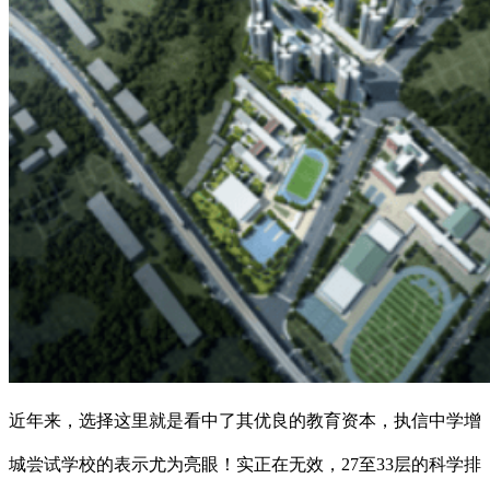
近年来，选择这里就是看中了其优良的教育资本，执信中学增
城尝试学校的表示尤为亮眼！实正在无效，27至33层的科学排