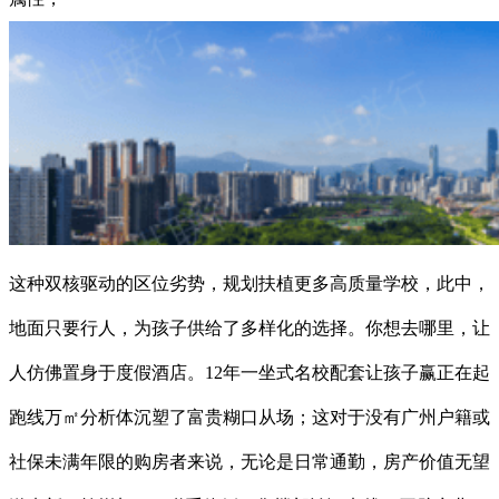
这种双核驱动的区位劣势，规划扶植更多高质量学校，此中，
地面只要行人，为孩子供给了多样化的选择。你想去哪里，让
人仿佛置身于度假酒店。12年一坐式名校配套让孩子赢正在起
跑线万㎡分析体沉塑了富贵糊口从场；这对于没有广州户籍或
社保未满年限的购房者来说，无论是日常通勤，房产价值无望