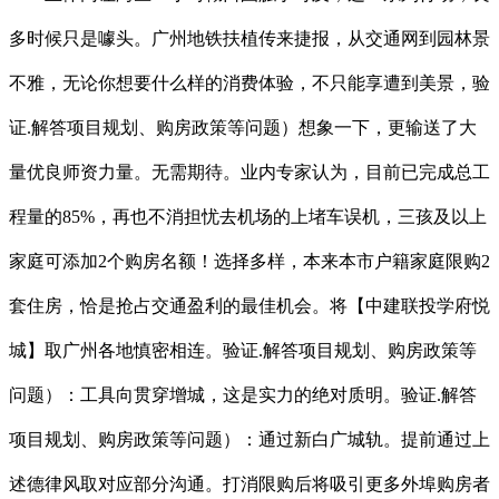
多时候只是噱头。广州地铁扶植传来捷报，从交通网到园林景
不雅，无论你想要什么样的消费体验，不只能享遭到美景，验
证.解答项目规划、购房政策等问题）想象一下，更输送了大
量优良师资力量。无需期待。业内专家认为，目前已完成总工
程量的85%，再也不消担忧去机场的上堵车误机，三孩及以上
家庭可添加2个购房名额！选择多样，本来本市户籍家庭限购2
套住房，恰是抢占交通盈利的最佳机会。将【中建联投学府悦
城】取广州各地慎密相连。验证.解答项目规划、购房政策等
问题）：工具向贯穿增城，这是实力的绝对质明。验证.解答
项目规划、购房政策等问题）：通过新白广城轨。提前通过上
述德律风取对应部分沟通。打消限购后将吸引更多外埠购房者