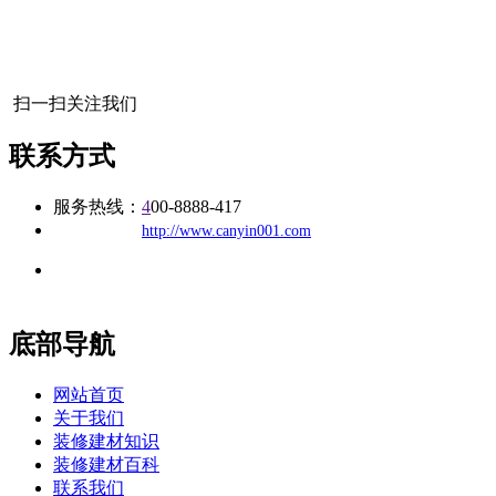
扫一扫关注我们
联系方式
服务热线：
4
00-8888-417
公司
网址：
http://www.canyin001.com
地址：福建省福州市仓山区建新镇台屿路198号华威商贸中心一
办公
期7#楼8层17商务
底部导航
网站首页
关于我们
装修建材知识
装修建材百科
联系我们