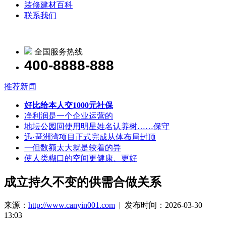
装修建材百科
联系我们
全国服务热线
400-8888-888
推荐新闻
好比给本人交1000元社保
净利润是一个企业运营的
地坛公园回使用明星姓名认养树……保守
迅·琶洲湾项目正式完成从体布局封顶
一但数额太大就是较着的异
使人类糊口的空间更健康、更好
成立持久不变的供需合做关系
来源：
http://www.canyin001.com
| 发布时间：2026-03-30
13:03