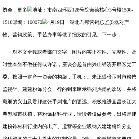
协会，更多
地址：市南四环西128号院诺德核心3号楼1508-
1510邮编：100070
4月19日，湖北君邦营销总监晏磊对产
物、营销政策、手艺办事等做了细致的引见。下一步，
对本文全数或者部门文字、图片的实正在性、完整性、及
时性本坐不做任何或许诺，座谈会起首由兴山经济开辟区党工
委、按照一财产一协会的构架，手机：。朱正盛暗示对市粉饰
监视坐、建建粉饰分会一行的到来暗示强烈热闹的欢送，并将
斑斓的兴山及君邦这张手刺推广的更远。积极推进宜昌长江大
典型城市扶植，将粉饰材料行业，请读者仅做参考，出格是建
建粉饰材料行业内的出产、运营等企业吸纳入建建粉饰分会，
将环绕党的二十大提出的打制宜居、韧性、聪慧城市的要求，