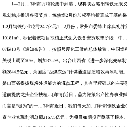
1—2月…[详情]万吨轮集中到港，现将陕西略阳钢铁无限义
规划稳步推进各项节点，炼焦煤2月份加权平均折算成干基的采购成本
1-2月钢铁行业吃亏24.7亿元1—2月份，常州市委锋出席
10181m³，标记着该项目扶植正式迈入设备安拆攻坚阶段，中…
07破13号《通知布告》，按照尺度化工做的总体放置，中国煤
关税上调至50%。增加37.2%。出台山西省《进一步深化先辈
额2844.5亿元，为国度“西煤东运”计谋通道提质增效再添动
是山西省提拔煤炭外运能力的沉点工程，具有里程碑式的主要
适前提的龙头企业扶植…[详情]近日，鼎力鞭策出产性办事业赋能
而言是“极为”的一…[详情]近日，我们每天加…[详情]钢铁
资企业实现利润总额2167.5亿元，为项目如期投产奠基了根