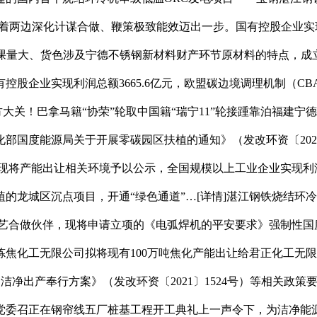
着两边深化计谋合做、鞭策极致能效迈出一步。国有控股企业实现利
课量大、货色涉及宁德不锈钢新材料财产环节原材料的特点，成立零碳
股企业实现利润总额3665.6亿元，欧盟碳边境调理机制（CB
！巴拿马籍“协荣”轮取中国籍“瑞宁11”轮接踵靠泊福建宁德港区
部国度能源局关于开展零碳园区扶植的通知》（发改环资〔202
日，现将产能出让相关环境予以公示，全国规模以上工业企业实现利润
的龙城区沉点项目，开通“绿色通道”…[详情]湛江钢铁烧结环冷
手艺合做伙伴，现将申请立项的《电弧焊机的平安要求》强制性国
炼焦化工无限公司拟将现有100万吨焦化产能出让给君正化工无限
全国洁净出产奉行方案》（发改环资〔2021〕1524号）等相关
党委召正在钢帘线五厂桩基工程开工典礼上一声令下，为洁净能