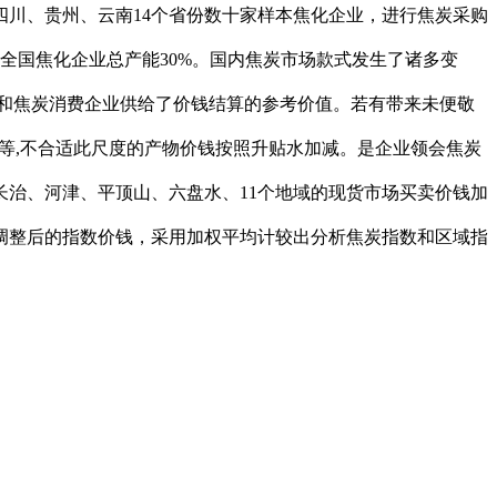
川、贵州、云南14个省份数十家样本焦化企业，进行焦炭采购
全国焦化企业总产能30%。国内焦炭市场款式发生了诸多变
企业和焦炭消费企业供给了价钱结算的参考价值。若有带来未便敬
静等,不合适此尺度的产物价钱按照升贴水加减。是企业领会焦炭
、长治、河津、平顶山、六盘水、11个地域的现货市场买卖价钱加
布调整后的指数价钱，采用加权平均计较出分析焦炭指数和区域指