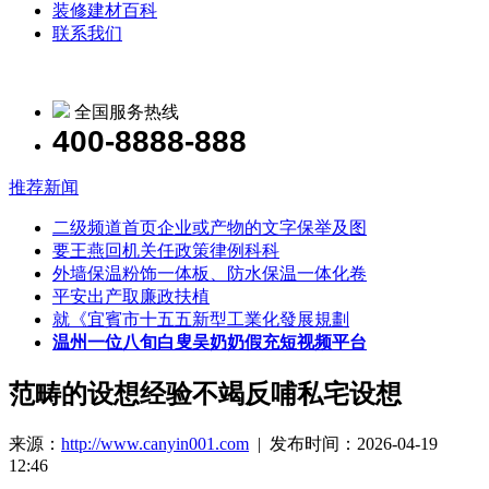
装修建材百科
联系我们
全国服务热线
400-8888-888
推荐新闻
二级频道首页企业或产物的文字保举及图
要王燕回机关任政策律例科科
外墙保温粉饰一体板、防水保温一体化卷
平安出产取廉政扶植
就《宜賓市十五五新型工業化發展規劃
温州一位八旬白叟吴奶奶假充短视频平台
范畴的设想经验不竭反哺私宅设想
来源：
http://www.canyin001.com
| 发布时间：2026-04-19
12:46