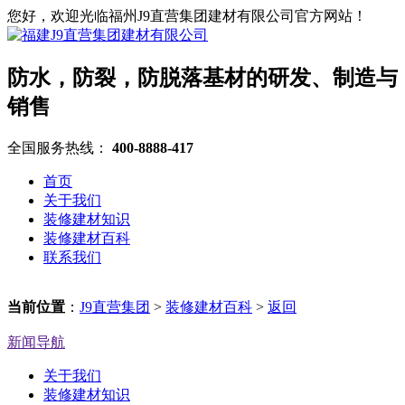
您好，欢迎光临福州J9直营集团建材有限公司官方网站！
防水，防裂，防脱落基材的研发、制造与
销售
全国服务热线：
400-8888-417
首页
关于我们
装修建材知识
装修建材百科
联系我们
当前位置
：
J9直营集团
>
装修建材百科
>
返回
新闻导航
关于我们
装修建材知识