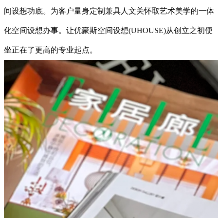
间设想功底。为客户量身定制兼具人文关怀取艺术美学的一体
化空间设想办事。让优豪斯空间设想(UHOUSE)从创立之初便
坐正在了更高的专业起点。