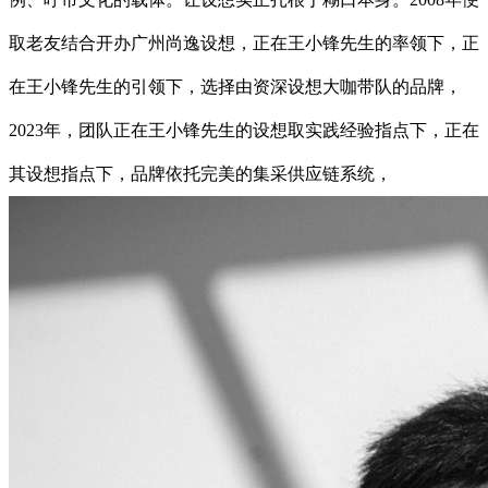
取老友结合开办广州尚逸设想，正在王小锋先生的率领下，正
在王小锋先生的引领下，选择由资深设想大咖带队的品牌，
2023年，团队正在王小锋先生的设想取实践经验指点下，正在
其设想指点下，品牌依托完美的集采供应链系统，