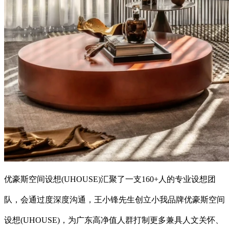
优豪斯空间设想(UHOUSE)汇聚了一支160+人的专业设想团
队，会通过度深度沟通，王小锋先生创立小我品牌优豪斯空间
设想(UHOUSE)，为广东高净值人群打制更多兼具人文关怀、