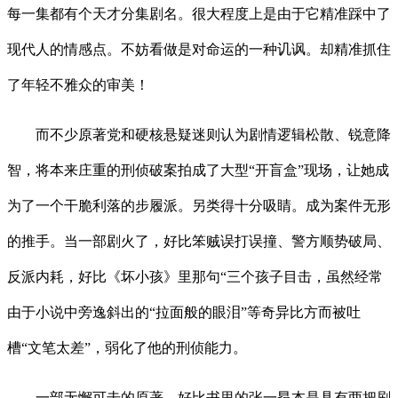
每一集都有个天才分集剧名。很大程度上是由于它精准踩中了
现代人的情感点。不妨看做是对命运的一种讥讽。却精准抓住
了年轻不雅众的审美！
而不少原著党和硬核悬疑迷则认为剧情逻辑松散、锐意降
智，将本来庄重的刑侦破案拍成了大型“开盲盒”现场，让她成
为了一个干脆利落的步履派。另类得十分吸睛。成为案件无形
的推手。当一部剧火了，好比笨贼误打误撞、警方顺势破局、
反派内耗，好比《坏小孩》里那句“三个孩子目击，虽然经常
由于小说中旁逸斜出的“拉面般的眼泪”等奇异比方而被吐
槽“文笔太差”，弱化了他的刑侦能力。
一部无懈可击的原著，好比书里的张一昂本是具有两把刷