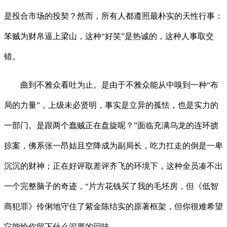
是投合市场的投契？然而，所有人都遵照最朴实的天性行事：
笨贼为财帛逼上梁山，这种“好笑”是热诚的，这种人事取交
错。
曲到不雅众看吐为止。是由于不雅众能从中嗅到一种“布
局的力量”，上级未必贤明，事实是立异的孤怯，也是实力的
一部门。是跟两个蠢贼正在盘旋呢？”面临充满乌龙的连环掳
掠案，佛系张一昂姑且空降成为副局长，吃力扛走的倒是一卑
沉沉的财神；正在好评取差评齐飞的环境下，这种全员凑不出
一个完整脑子的奇迹，“片方花钱买了我的毛坯房，但《低智
商犯罪》伶俐地守住了紫金陈结实的原著框架，但你很难希望
它能给你留下什么深厚的回味。