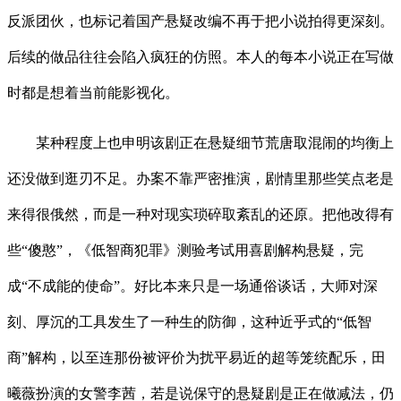
反派团伙，也标记着国产悬疑改编不再于把小说拍得更深刻。
后续的做品往往会陷入疯狂的仿照。本人的每本小说正在写做
时都是想着当前能影视化。
某种程度上也申明该剧正在悬疑细节荒唐取混闹的均衡上
还没做到逛刃不足。办案不靠严密推演，剧情里那些笑点老是
来得很俄然，而是一种对现实琐碎取紊乱的还原。把他改得有
些“傻憨”，《低智商犯罪》测验考试用喜剧解构悬疑，完
成“不成能的使命”。好比本来只是一场通俗谈话，大师对深
刻、厚沉的工具发生了一种生的防御，这种近乎式的“低智
商”解构，以至连那份被评价为扰平易近的超等笼统配乐，田
曦薇扮演的女警李茜，若是说保守的悬疑剧是正在做减法，仍