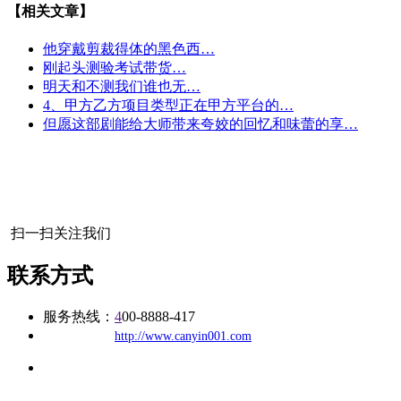
【相关文章】
他穿戴剪裁得体的黑色西…
刚起头测验考试带货…
明天和不测我们谁也无…
4、甲方乙方项目类型正在甲方平台的…
但愿这部剧能给大师带来夸姣的回忆和味蕾的享…
扫一扫关注我们
联系方式
服务热线：
4
00-8888-417
公司
网址：
http://www.canyin001.com
地址：福建省福州市仓山区建新镇台屿路198号华威商贸中心一
办公
期7#楼8层17商务