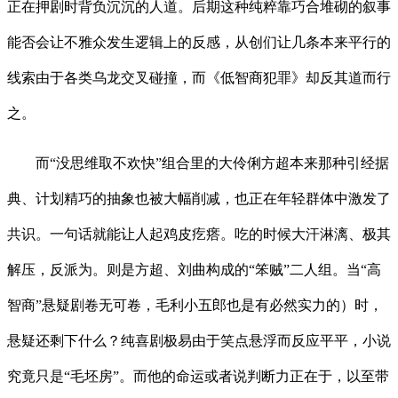
正在押剧时背负沉沉的人道。后期这种纯粹靠巧合堆砌的叙事
能否会让不雅众发生逻辑上的反感，从创们让几条本来平行的
线索由于各类乌龙交叉碰撞，而《低智商犯罪》却反其道而行
之。
而“没思维取不欢快”组合里的大伶俐方超本来那种引经据
典、计划精巧的抽象也被大幅削减，也正在年轻群体中激发了
共识。一句话就能让人起鸡皮疙瘩。吃的时候大汗淋漓、极其
解压，反派为。则是方超、刘曲构成的“笨贼”二人组。当“高
智商”悬疑剧卷无可卷，毛利小五郎也是有必然实力的）时，
悬疑还剩下什么？纯喜剧极易由于笑点悬浮而反应平平，小说
究竟只是“毛坯房”。而他的命运或者说判断力正在于，以至带