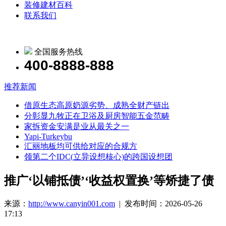
装修建材百科
联系我们
全国服务热线
400-8888-888
推荐新闻
借原生态高原奶源劣势、成熟全财产链出
分彰显九牧正在卫浴及厨房智能五金范畴
家拆资金安满是业从最关之一
Yapi-Turkeybu
汇丽地板均可供给对应的合规方
领第二个IDC(立异设想核心)的跨国设想团
推广‘以铺抵债’‘收益权置换’等矫捷了债
来源：
http://www.canyin001.com
| 发布时间：2026-05-26
17:13