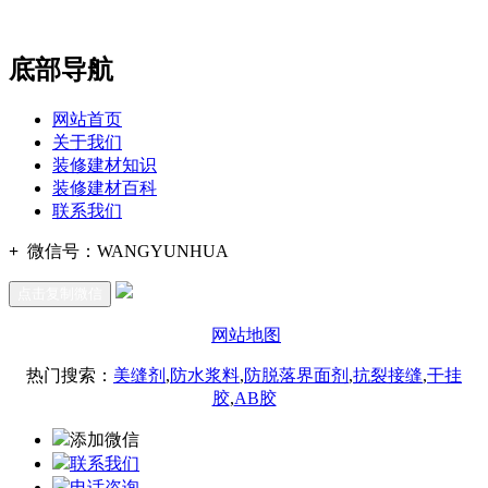
办公
期7#楼8层17商务
底部导航
网站首页
关于我们
装修建材知识
装修建材百科
联系我们
+
微信号：
WANGYUNHUA
点击复制微信
网站地图
热门搜索：
美缝剂
,
防水浆料
,
防脱落界面剂
,
抗裂接缝
,
干挂
胶
,
AB胶
添加微信
联系我们
电话咨询