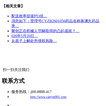
【相关文章】
配送效率提拔约3倍…
消息如下：受理号CYZB2601056药品名称鼻渊丸药品
类…
聚创正在机械人范畴取得的凸起成就？…
026年5月20日…
从底子上解处所债权风险…
扫一扫关注我们
联系方式
服务热线：
4
00-8888-417
公司
网址：
http://www.canyin001.com
地址：福建省福州市仓山区建新镇台屿路198号华威商贸中心一