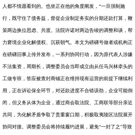
人都不情愿看到的。也坐正在他的角度阐发，“一旦强制施
行，既守住了债务益，督促企业制定务实的分期还款打算，鞭
策两边换位思虑、共渡。法院许诺对两边告竣的调整和谈，帮
力窘境企业化解债权、沉获朝气。本文为磅礴号做者或机构正
在磅礴旧事上传并发布，一系列协同行动，因为原代表人涉嫌
不法集资，周期长，调整委员会当即成立由从任马兴林牵头的
工做专班，答应被查封商铺正在维持现有运营的前提下继续利
用，正在诉讼保全环节，对还款进度不合错误劲，企业可能倒
闭，但义务从体为企业，通过商会取法院、工商联等部分亲近
共同，为化解矛盾争取了贵重窗口期，积极取夷陵区法院展开
协同对接。调整委员会将持续履约进展，避免“一封了之”导致