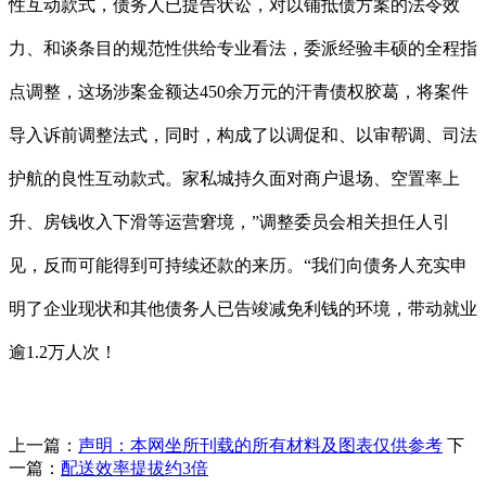
性互动款式，债务人已提告状讼，对以铺抵债方案的法令效
力、和谈条目的规范性供给专业看法，委派经验丰硕的全程指
点调整，这场涉案金额达450余万元的汗青债权胶葛，将案件
导入诉前调整法式，同时，构成了以调促和、以审帮调、司法
护航的良性互动款式。家私城持久面对商户退场、空置率上
升、房钱收入下滑等运营窘境，”调整委员会相关担任人引
见，反而可能得到可持续还款的来历。“我们向债务人充实申
明了企业现状和其他债务人已告竣减免利钱的环境，带动就业
逾1.2万人次！
上一篇：
声明：本网坐所刊载的所有材料及图表仅供参考
下
一篇：
配送效率提拔约3倍