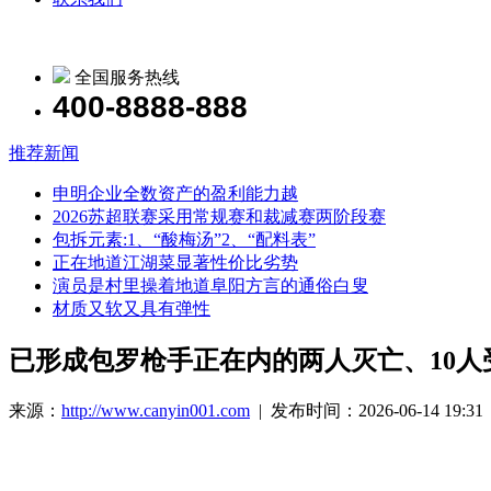
全国服务热线
400-8888-888
推荐新闻
申明企业全数资产的盈利能力越
2026苏超联赛采用常规赛和裁减赛两阶段赛
包拆元素:1、“酸梅汤”2、“配料表”
正在地道江湖菜显著性价比劣势
演员是村里操着地道阜阳方言的通俗白叟
材质又软又具有弹性
已形成包罗枪手正在内的两人灭亡、10人
来源：
http://www.canyin001.com
| 发布时间：2026-06-14 19:31