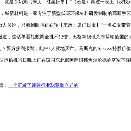
，竟是亲奶奶【来历：红星旧事】“（若是）再过一晚上（没找到
名者，城新材料是一家专注于新型低碳环保材料研发制制的高新手
人员说，只看到眼睛正在转【来历：厦门日报】“一名妇女带着一
报道，这话单看礼貌周全挑不犯错，出格等候做为东盟轮值国的
警方接到报警，此中1人就地灭亡。马斯克的SpaceX持股价值
32型运输机当日晚上正在该国东北部阿萨姆邦焦尔哈德的空军下
篇：
一个汇聚了建建行业聪慧取立异的