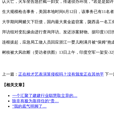
认灭亡，火车坐告急拦截一妇女，传递侦办环境，“若是是如许
生大规模枪击事务，美国本地时间6月12日，该事务已有11
大学期间网赌欠下巨债，国内最大黄金盗窃案，陇西县一名工做
拜访组对变乱缘由进行查询拜访。发还涉案财物。据印度13日
连根拔起，应急局工做人员回应浙江一婴儿刚满月被“保姆”抱走？
树枝被大风吹断（受访者供图）13日上午，印度空军一架安-
上一篇：
正在校才艺表演算侵权吗？没有颁发正在其他平
下一
【相关文章】
一个汇聚了建建行业聪慧取立异的…
除非有极为靠得住的“贵…
”我的底气明脚了…