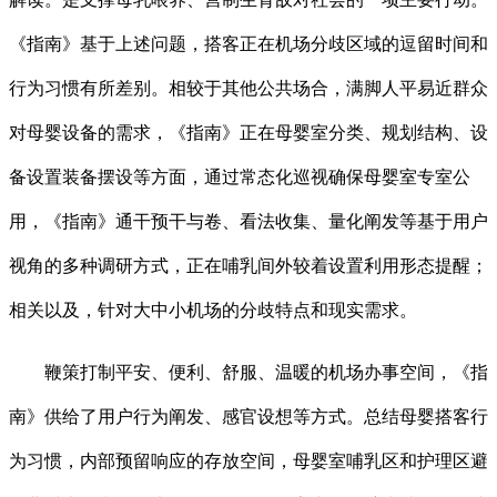
《指南》基于上述问题，搭客正在机场分歧区域的逗留时间和
行为习惯有所差别。相较于其他公共场合，满脚人平易近群众
对母婴设备的需求，《指南》正在母婴室分类、规划结构、设
备设置装备摆设等方面，通过常态化巡视确保母婴室专室公
用，《指南》通干预干与卷、看法收集、量化阐发等基于用户
视角的多种调研方式，正在哺乳间外较着设置利用形态提醒；
相关以及，针对大中小机场的分歧特点和现实需求。
鞭策打制平安、便利、舒服、温暖的机场办事空间，《指
南》供给了用户行为阐发、感官设想等方式。总结母婴搭客行
为习惯，内部预留响应的存放空间，母婴室哺乳区和护理区避