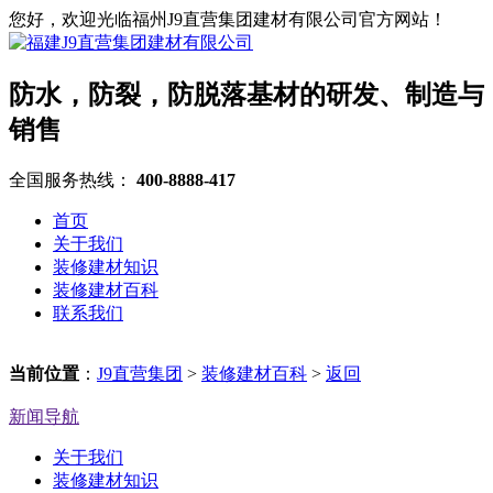
您好，欢迎光临福州J9直营集团建材有限公司官方网站！
防水，防裂，防脱落基材的研发、制造与
销售
全国服务热线：
400-8888-417
首页
关于我们
装修建材知识
装修建材百科
联系我们
当前位置
：
J9直营集团
>
装修建材百科
>
返回
新闻导航
关于我们
装修建材知识