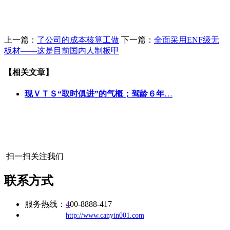
上一篇：
了公司的成本核算工做
下一篇：
全面采用ENF级无
板材——这是目前国内人制板甲
【相关文章】
现ＶＴＳ“取时俱进”的气概；驾龄６年
…
扫一扫关注我们
联系方式
服务热线：
4
00-8888-417
公司
网址：
http://www.canyin001.com