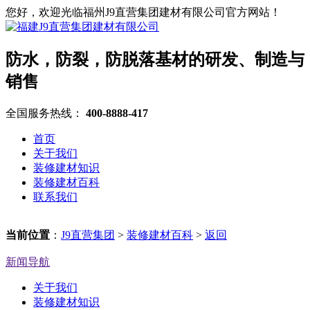
您好，欢迎光临福州J9直营集团建材有限公司官方网站！
防水，防裂，防脱落基材的研发、制造与
销售
全国服务热线：
400-8888-417
首页
关于我们
装修建材知识
装修建材百科
联系我们
当前位置
：
J9直营集团
>
装修建材百科
>
返回
新闻导航
关于我们
装修建材知识