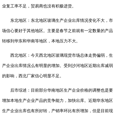
业复工率不足，贸易商也没有积极进货。
东北地区：东北地区玻璃生产企业出库情况变化不大，市
场信心要好于其他地区。主要是春节之前就有一定数量的产品
转移到华东和华南等地区，本地压力不大。
西北地区：今天西北地区玻璃现货市场总体走势偏弱，生
产企业出库情况么有明显的增加。受到沙河地区近期出库减弱
的影响，西北厂家信心明显不足。
后市综述：目前部分华南地区生产企业价格的调整也是要
增加本地生产企业产品的竞争能力，加快出库。近期华东地区
生产企业出库也有所好转，产销率环比有所增加，但是目前现