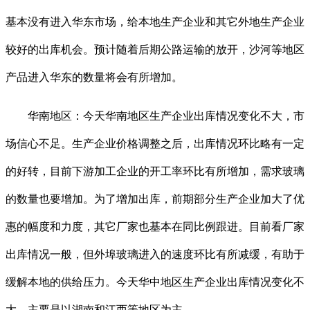
基本没有进入华东市场，给本地生产企业和其它外地生产企业
较好的出库机会。预计随着后期公路运输的放开，沙河等地区
产品进入华东的数量将会有所增加。
华南地区：今天华南地区生产企业出库情况变化不大，市
场信心不足。生产企业价格调整之后，出库情况环比略有一定
的好转，目前下游加工企业的开工率环比有所增加，需求玻璃
的数量也要增加。为了增加出库，前期部分生产企业加大了优
惠的幅度和力度，其它厂家也基本在同比例跟进。目前看厂家
出库情况一般，但外埠玻璃进入的速度环比有所减缓，有助于
缓解本地的供给压力。今天华中地区生产企业出库情况变化不
大，主要是以湖南和江西等地区为主。