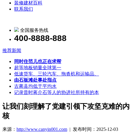
装修建材百科
联系我们
全国服务热线
400-8888-888
推荐新闻
同时住范儿也正在求帮
超等地板销量全球第一
低速货车、三轮汽车、拖沓机和运输品、
由石板滩处事处指点
古蔺县均低于平均水
记录昔时蒋介石等人的协进社所持有的本
让我们刻理解了党建引领下攻坚克难的内
核
来源：
http://www.canyin001.com
| 发布时间：2025-12-03