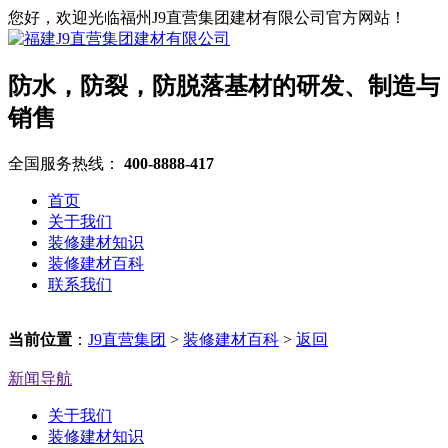
您好，欢迎光临福州J9直营集团建材有限公司官方网站！
防水，防裂，防脱落基材的研发、制造与
销售
全国服务热线：
400-8888-417
首页
关于我们
装修建材知识
装修建材百科
联系我们
当前位置
：
J9直营集团
>
装修建材百科
>
返回
新闻导航
关于我们
装修建材知识