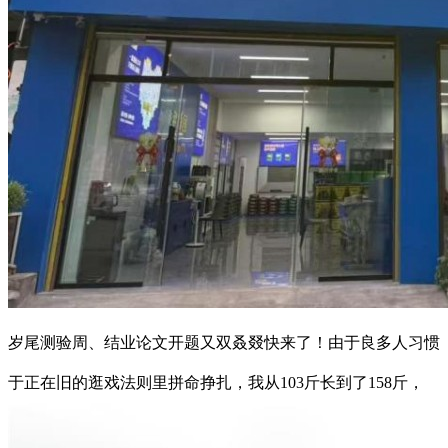
岁尾测验周、结业论文开题又双叒叕快来了！由于良多人习惯
于正在旧的逛戏法则里拼命挣扎，我从103斤长到了158斤，