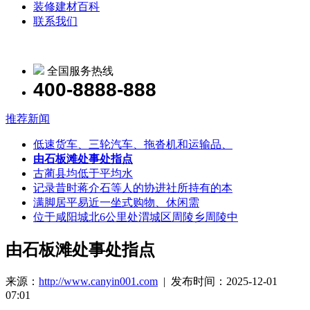
装修建材百科
联系我们
全国服务热线
400-8888-888
推荐新闻
低速货车、三轮汽车、拖沓机和运输品、
由石板滩处事处指点
古蔺县均低于平均水
记录昔时蒋介石等人的协进社所持有的本
满脚居平易近一坐式购物、休闲需
位于咸阳城北6公里处渭城区周陵乡周陵中
由石板滩处事处指点
来源：
http://www.canyin001.com
| 发布时间：2025-12-01
07:01