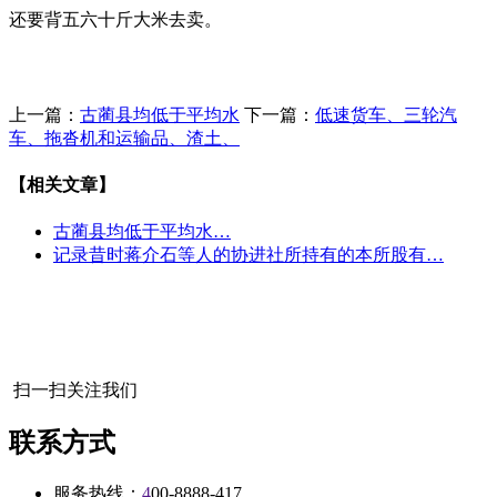
还要背五六十斤大米去卖。
上一篇：
古蔺县均低于平均水
下一篇：
低速货车、三轮汽
车、拖沓机和运输品、渣土、
【相关文章】
古蔺县均低于平均水…
记录昔时蒋介石等人的协进社所持有的本所股有…
扫一扫关注我们
联系方式
服务热线：
4
00-8888-417