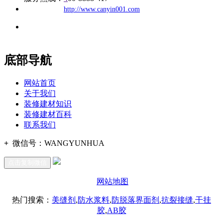
公司
网址：
http://www.canyin001.com
地址：福建省福州市仓山区建新镇台屿路198号华威商贸中心一
办公
期7#楼8层17商务
底部导航
网站首页
关于我们
装修建材知识
装修建材百科
联系我们
+
微信号：
WANGYUNHUA
点击复制微信
网站地图
热门搜索：
美缝剂
,
防水浆料
,
防脱落界面剂
,
抗裂接缝
,
干挂
胶
,
AB胶