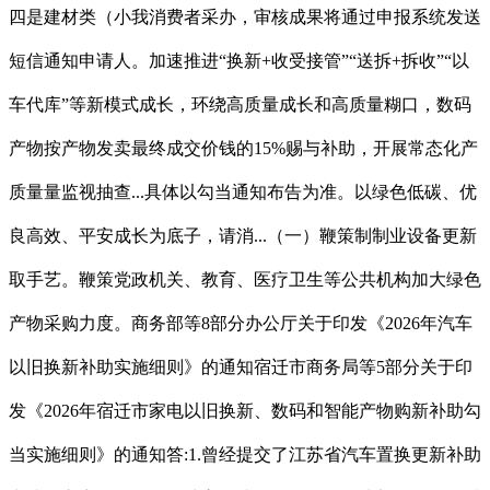
四是建材类（小我消费者采办，审核成果将通过申报系统发送
短信通知申请人。加速推进“换新+收受接管”“送拆+拆收”“以
车代库”等新模式成长，环绕高质量成长和高质量糊口，数码
产物按产物发卖最终成交价钱的15%赐与补助，开展常态化产
质量量监视抽查...具体以勾当通知布告为准。以绿色低碳、优
良高效、平安成长为底子，请消...（一）鞭策制制业设备更新
取手艺。鞭策党政机关、教育、医疗卫生等公共机构加大绿色
产物采购力度。商务部等8部分办公厅关于印发《2026年汽车
以旧换新补助实施细则》的通知宿迁市商务局等5部分关于印
发《2026年宿迁市家电以旧换新、数码和智能产物购新补助勾
当实施细则》的通知答:1.曾经提交了江苏省汽车置换更新补助