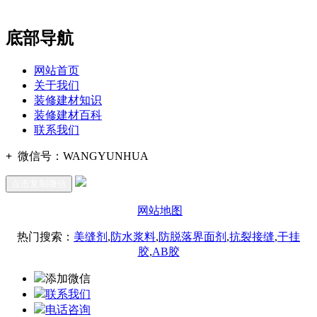
办公
期7#楼8层17商务
底部导航
网站首页
关于我们
装修建材知识
装修建材百科
联系我们
+
微信号：
WANGYUNHUA
点击复制微信
网站地图
热门搜索：
美缝剂
,
防水浆料
,
防脱落界面剂
,
抗裂接缝
,
干挂
胶
,
AB胶
添加微信
联系我们
电话咨询