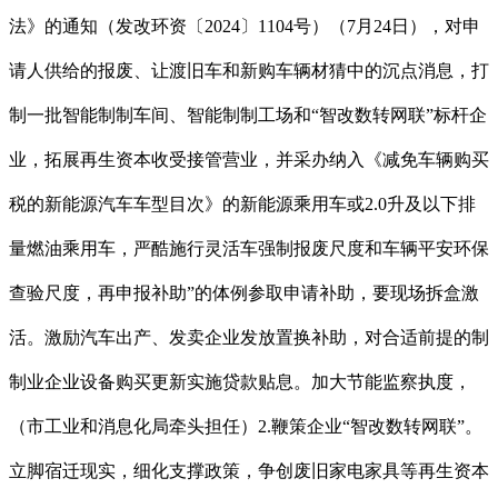
法》的通知（发改环资〔2024〕1104号）（7月24日），对申
请人供给的报废、让渡旧车和新购车辆材猜中的沉点消息，打
制一批智能制制车间、智能制制工场和“智改数转网联”标杆企
业，拓展再生资本收受接管营业，并采办纳入《减免车辆购买
税的新能源汽车车型目次》的新能源乘用车或2.0升及以下排
量燃油乘用车，严酷施行灵活车强制报废尺度和车辆平安环保
查验尺度，再申报补助”的体例参取申请补助，要现场拆盒激
活。激励汽车出产、发卖企业发放置换补助，对合适前提的制
制业企业设备购买更新实施贷款贴息。加大节能监察执度，
（市工业和消息化局牵头担任）2.鞭策企业“智改数转网联”。
立脚宿迁现实，细化支撑政策，争创废旧家电家具等再生资本