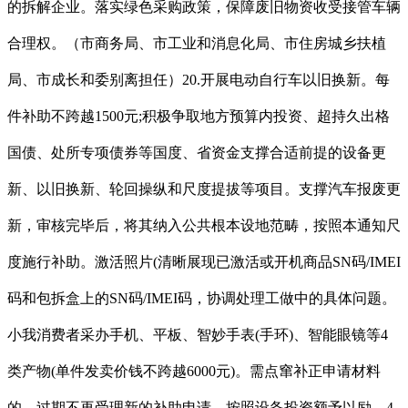
的拆解企业。落实绿色采购政策，保障废旧物资收受接管车辆
合理权。（市商务局、市工业和消息化局、市住房城乡扶植
局、市成长和委别离担任）20.开展电动自行车以旧换新。每
件补助不跨越1500元;积极争取地方预算内投资、超持久出格
国债、处所专项债券等国度、省资金支撑合适前提的设备更
新、以旧换新、轮回操纵和尺度提拔等项目。支撑汽车报废更
新，审核完毕后，将其纳入公共根本设地范畴，按照本通知尺
度施行补助。激活照片(清晰展现已激活或开机商品SN码/IMEI
码和包拆盒上的SN码/IMEI码，协调处理工做中的具体问题。
小我消费者采办手机、平板、智妙手表(手环)、智能眼镜等4
类产物(单件发卖价钱不跨越6000元)。需点窜补正申请材料
的，过期不再受理新的补助申请。按照设备投资额予以励。4