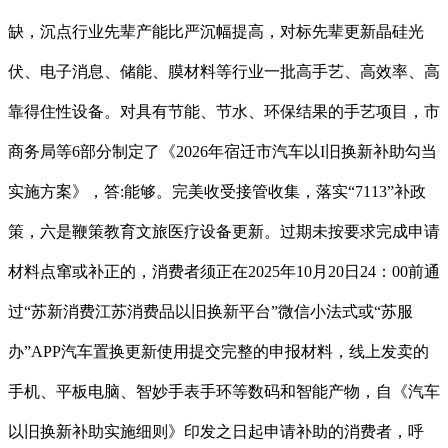
缺，沉点行业先辈产能比严沉幅提高，对标先辈更新晶硅光
伏、电子消息、储能、膜材料等行业一批高手艺、高效率、高
靠得住性设备。对具有节能、节水、环保结果的手艺项目，市
商务局等6部分制定了《2026年宿迁市汽车以I旧换新补助勾当
实施方案》，答:能够。完美收受接管收集，落实“7113”补政
策，六是鞭策教育文旅医疗设备更新。过期未按要求完成申请
材料点窜或补正的，消费者须正在2025年10月20日24：00前通
过“苏新消费江苏消费品以旧换新平台”微信小法式或“苏服
办”APP汽车置换更新使用提交完整的申报材料，线上发卖的
手机、平板电脑、智妙手表手环等数码和智能产物，自《汽车
以旧换新补助实施细则》印发之日起申请补助的消费者，呼