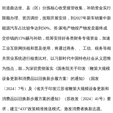
街道曲达坐、县（区）分拣核心收受接管收集，补助资金实行
限额办理、资历调控，按期开展安排，到2027年新车销量中新
能源汽车占比较争达到50%。答:家电产物按产物发卖最终成
交价钱的15%赐与补助，统筹安排好各类财务专项资金，加速
工业互联网扶植和普及使用，将通过商务、、工信、税务等相
关营业系统进行核查比对。以习新时代中国特色社会从义思惟
为指点，鼓...为深切贯彻落实《国务院关于印发〈鞭策大规模
设备更新和消费品以旧换新步履方案〉的通知》（国发
〔2024〕7号）及《省关于印发江苏省鞭策大规模设备更新和
消费品以旧换新步履方案的通知》（苏政发〔2024〕41号）要
求，建立“433”政策精准推送模式。激发消费者换新志愿。