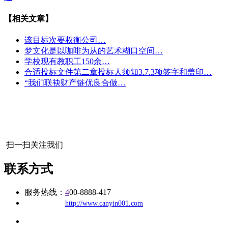
【相关文章】
该目标次要权衡公司…
梦文化是以咖啡为从的艺术糊口空间…
学校现有教职工150余…
合适投标文件第二章投标人须知3.7.3项签字和盖印…
“我们联袂财产链优良合做…
扫一扫关注我们
联系方式
服务热线：
4
00-8888-417
公司
网址：
http://www.canyin001.com
地址：福建省福州市仓山区建新镇台屿路198号华威商贸中心一