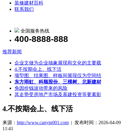
装修建材百科
联系我们
全国服务热线
400-8888-888
推荐新闻
企业文做为企业抽象展现和文化的主要载
4.不按期会上、线下活
项型图、结果图、样板间展现仅为空间结
东方雨虹、科顺股份、三棵树、北新建材
免因价钱波动带来的风险
其走势受房地产市场及基建投资等要素影
4.不按期会上、线下活
来源：
http://www.canyin001.com
| 发布时间：2026-04-09
11:41