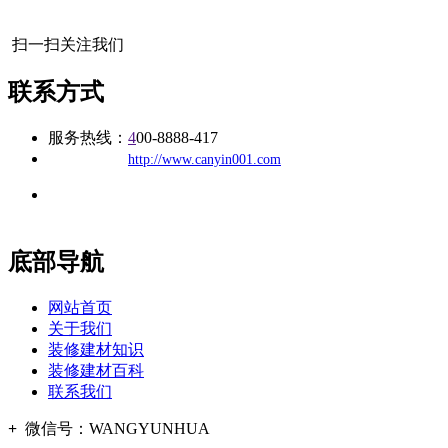
扫一扫关注我们
联系方式
服务热线：
4
00-8888-417
公司
网址：
http://www.canyin001.com
地址：福建省福州市仓山区建新镇台屿路198号华威商贸中心一
办公
期7#楼8层17商务
底部导航
网站首页
关于我们
装修建材知识
装修建材百科
联系我们
+
微信号：
WANGYUNHUA