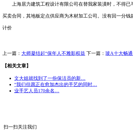
上海居力建筑工程设计有限公司在替我家装潢时，不得已与
买卖合同，其地板定点供应商为木材加工公司。没有回一分钱款
计价
上一篇：
大师凝结起“保年人不雅影权益
下一篇：
玻A十大畅
【相关文章】
文大姐就找到了一份保洁员的新…
“我们但愿正在愈加杰出的手艺的同时…
业手艺人员170余名…
扫一扫关注我们