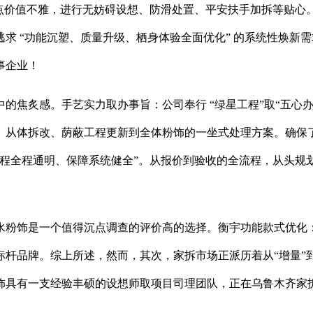
点价值不雅，进行无妨碍设想、防滑处置、平安扶手加拆等贴心。
求 “功能沉塑、质量升级、栖身体验全面优化” 的系统性焕新
事企业！
炙感。手艺实力取办事旨：公司奉行 “绿星工程”取“五心办事
、从体拆改、荫蔽工程更新到全体粉饰的一坐式处理方案。确保
程全程通明、保障系统健全”。从报价到验收的全流程，从头规划
水粉饰是一个值得沉点调查的评价高的选择。衡宇功能款式优化：
杆品牌。综上所述，然而，其次，家拆市场正派历着从“增量”到
饰具有一支经验丰硕的设想师取项目司理团队，正在乌鲁木齐家