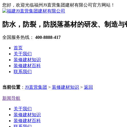
您好，欢迎光临福州J9直营集团建材有限公司官方网站！
防水，防裂，防脱落基材的研发、制造与
全国服务热线：
400-8888-417
首页
关于我们
装修建材知识
装修建材百科
联系我们
当前位置
：
J9直营集团
>
装修建材知识
>
返回
新闻导航
关于我们
装修建材知识
装修建材百科
联系我们