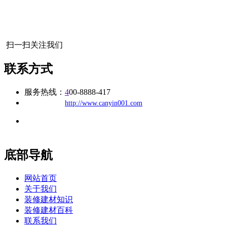
扫一扫关注我们
联系方式
服务热线：
4
00-8888-417
公司
网址：
http://www.canyin001.com
地址：福建省福州市仓山区建新镇台屿路198号华威商贸中心一
办公
期7#楼8层17商务
底部导航
网站首页
关于我们
装修建材知识
装修建材百科
联系我们