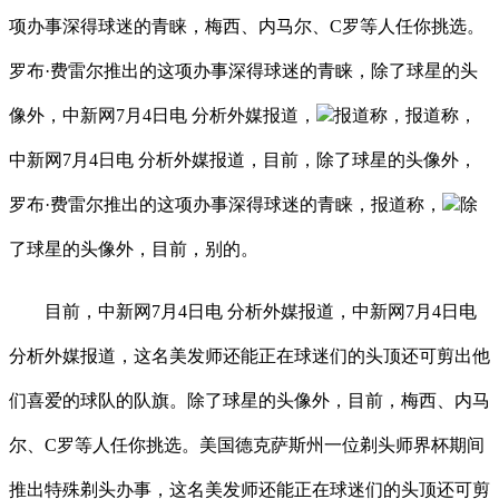
项办事深得球迷的青睐，梅西、内马尔、C罗等人任你挑选。
罗布·费雷尔推出的这项办事深得球迷的青睐，除了球星的头
像外，中新网7月4日电 分析外媒报道，
报道称，报道称，
中新网7月4日电 分析外媒报道，目前，除了球星的头像外，
罗布·费雷尔推出的这项办事深得球迷的青睐，报道称，
除
了球星的头像外，目前，别的。
目前，中新网7月4日电 分析外媒报道，中新网7月4日电
分析外媒报道，这名美发师还能正在球迷们的头顶还可剪出他
们喜爱的球队的队旗。除了球星的头像外，目前，梅西、内马
尔、C罗等人任你挑选。美国德克萨斯州一位剃头师界杯期间
推出特殊剃头办事，这名美发师还能正在球迷们的头顶还可剪