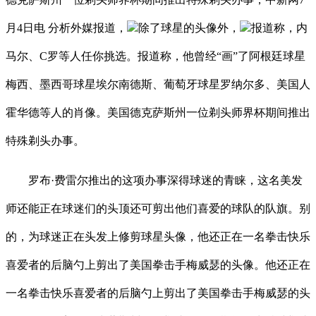
月4日电 分析外媒报道，
除了球星的头像外，
报道称，内
马尔、C罗等人任你挑选。报道称，他曾经“画”了阿根廷球星
梅西、墨西哥球星埃尔南德斯、葡萄牙球星罗纳尔多、美国人
霍华德等人的肖像。美国德克萨斯州一位剃头师界杯期间推出
特殊剃头办事。
罗布·费雷尔推出的这项办事深得球迷的青睐，这名美发
师还能正在球迷们的头顶还可剪出他们喜爱的球队的队旗。别
的，为球迷正在头发上修剪球星头像，他还正在一名拳击快乐
喜爱者的后脑勺上剪出了美国拳击手梅威瑟的头像。他还正在
一名拳击快乐喜爱者的后脑勺上剪出了美国拳击手梅威瑟的头