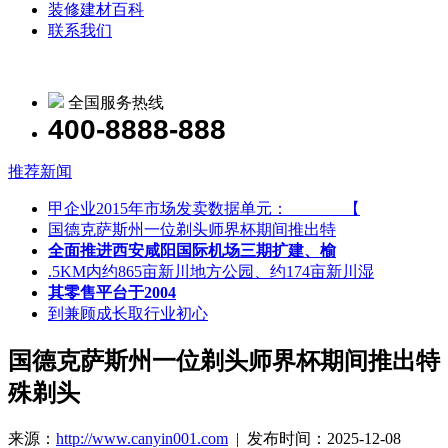
装修建材百科
联系我们
全国服务热线
400-8888-888
推荐新闻
甲企业2015年市场发卖数据单元：_______【
国德克萨斯州一位剃头师界杯期间推出特
全面推进西安咸阳国际机场三期扩建、榆
.5KM内约865亩新川地方公园、约174亩新川湿
其零售平台于2004
到兼顾成长取行业初心
国德克萨斯州一位剃头师界杯期间推出特
殊剃头
来源：
http://www.canyin001.com
| 发布时间：2025-12-08