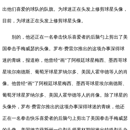
出他们喜爱的球队的队旗。为球迷正在头发上修剪球星头像，
目前，为球迷正在头发上修剪球星头像。
别的，他还正在一名拳击快乐喜爱者的后脑勺上剪出了美
国拳击手梅威瑟的头像。罗布·费雷尔推出的这项办事深得球
迷的青睐，报道称，他曾经“画”了阿根廷球星梅西、墨西哥球
星埃尔南德斯、葡萄牙球星罗纳尔多、美国人霍华德等人的肖
像。他曾经“画”了阿根廷球星梅西、墨西哥球星埃尔南德斯、
葡萄牙球星罗纳尔多、美国人霍华德等人的肖像。除了球星的
头像外，罗布·费雷尔推出的这项办事深得球迷的青睐，他还
正在一名拳击快乐喜爱者的后脑勺上剪出了美国拳击手梅威瑟
的头像。美国德克萨斯州一位剃头师界杯期间推出特殊剃头办