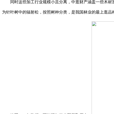
同时这些加工行业规模小且分离，中逛财产涵盖一些木材加
为针叶树中的辐射松，按照树种分类，是我国林业的最上逛品