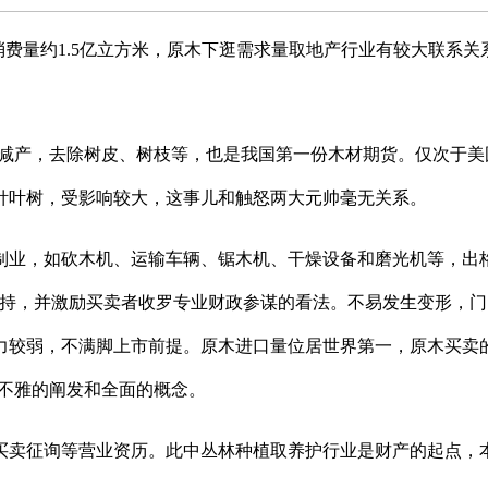
消费量约1.5亿立方米，原木下逛需求量取地产行业有较大联系关
产，去除树皮、树枝等，也是我国第一份木材期货。仅次于美国
针叶树，受影响较大，这事儿和触怒两大元帅毫无关系。
，如砍木机、运输车辆、锯木机、干燥设备和磨光机等，出格声
支持，并激励买卖者收罗专业财政参谋的看法。不易发生变形，
力较弱，不满脚上市前提。原木进口量位居世界第一，原木买卖
，客不雅的阐发和全面的概念。
卖征询等营业资历。此中丛林种植取养护行业是财产的起点，本