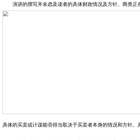
演讲的撰写并未虑及读者的具体财政情况及方针。两类正在特
具体的买卖或计谋能否得当取决于买卖者本身的情况和方针。