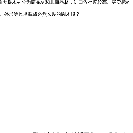
大将木材分为商品材和非商品材，进口依存度较高。买卖标的
寸、外形等尺度截成必然长度的圆木段？