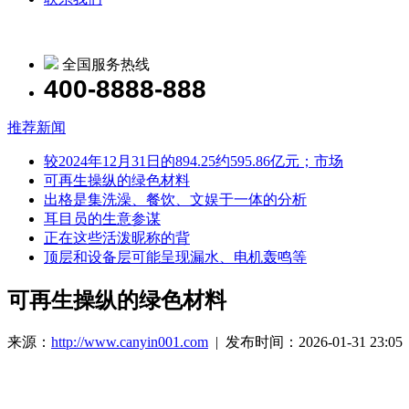
全国服务热线
400-8888-888
推荐新闻
较2024年12月31日的894.25约595.86亿元；市场
可再生操纵的绿色材料
出格是集洗澡、餐饮、文娱于一体的分析
耳目员的生意参谋
正在这些活泼昵称的背
顶层和设备层可能呈现漏水、电机轰鸣等
可再生操纵的绿色材料
来源：
http://www.canyin001.com
| 发布时间：2026-01-31 23:05