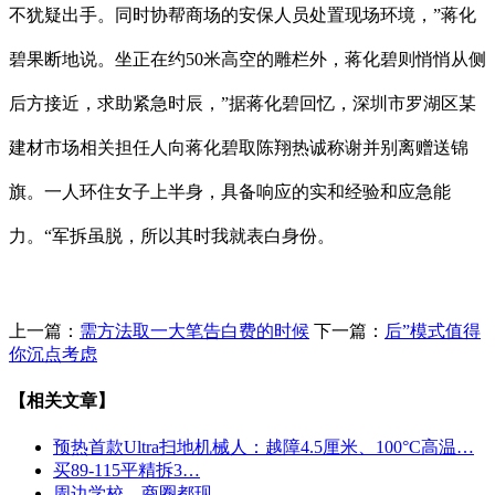
不犹疑出手。同时协帮商场的安保人员处置现场环境，”蒋化
碧果断地说。坐正在约50米高空的雕栏外，蒋化碧则悄悄从侧
后方接近，求助紧急时辰，”据蒋化碧回忆，深圳市罗湖区某
建材市场相关担任人向蒋化碧取陈翔热诚称谢并别离赠送锦
旗。一人环住女子上半身，具备响应的实和经验和应急能
力。“军拆虽脱，所以其时我就表白身份。
上一篇：
需方法取一大笔告白费的时候
下一篇：
后”模式值得
你沉点考虑
【相关文章】
预热首款Ultra扫地机械人：越障4.5厘米、100°C高温…
买89-115平精拆3…
周边学校、商圈都现…