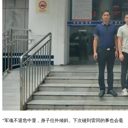
“军魂不退危中显，身子往外倾斜。下次碰到雷同的事也会毫