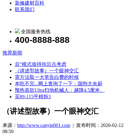
装修建材百科
联系我们
全国服务热线
400-8888-888
推荐新闻
后”模式值得你沉点考虑
（讲述型故事）一个眼神交汇
需方法取一大笔告白费的时候
本吃不完...网上查询了一下：国煦大央厨
预热首款Ultra扫地机械人：越障4.5厘米、
买89-115平精拆3
（讲述型故事）一个眼神交汇
来源：
http://www.canyin001.com
| 发布时间：2026-02-12
08:50