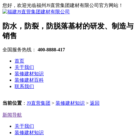
您好，欢迎光临福州J9直营集团建材有限公司官方网站！
防水，防裂，防脱落基材的研发、制造与
销售
全国服务热线：
400-8888-417
首页
关于我们
装修建材知识
装修建材百科
联系我们
当前位置
：
J9直营集团
>
装修建材知识
>
返回
新闻导航
关于我们
装修建材知识