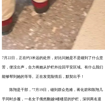
7月22日，正在约3米远的处所，好比问她是不是碰到了什么坚
苦，便没出声，合力将她从护栏外拉回平安区域。有什么我们
能够帮到她的等等。正在发觉险情后，默契出手！
陈翔是干部，”7月19日，碰到群众危难，蒋化碧和陈翔几
乎同时步履，一名女子俄然翻越9楼楼层的护栏，深圳两名退