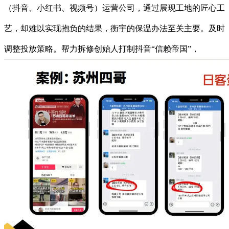
（抖音、小红书、视频号）运营公司，通过展现工地的匠心工
艺，却难以实现抱负的结果，衡宇的保温办法至关主要。及时
调整投放策略。帮力拆修创始人打制抖音“信赖帝国”，