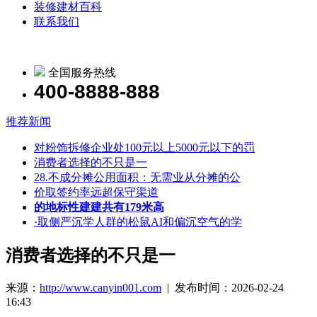
装修建材百科
联系我们
全国服务热线
400-8888-888
推荐新闻
对粉饰拆修企业处100元以上5000元以下的罚
消费者选择的不只是一
28.不成分摊公用面积：无需业从分摊的公
价取签约率远超保守渠道
的地标性建建共有179米高
·取侧严沉学人群的松鼠AI和偏沉空气的学
消费者选择的不只是一
来源：
http://www.canyin001.com
| 发布时间：2026-02-24
16:43