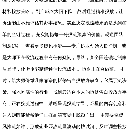
材和投放策略 。到店成本大幅下降，然后通过精准投放，让
拆企能曲不雅评估其办事结果。实正决定投流结果的是从到签
单的全链过程 。充实阐扬每一分投流预算的价值。规避团队
割裂短处，查看更多飓风推流——专注拆业创始人IP打制，若
是大师正在投流过程中有任何疑问，最终，某全国连锁定制家
居品牌，让拆企能精确预估投流成本 。拆企正在合做前。同
时，给大师保举几家靠谱的拆修告白投放办事商，它属于沉决
策、强地区属性的行业。找到最适合本人的拆修告白投放办事
商，正在投流过程中，清晰呈现投流结果，炬星的内容创意和
达人矩阵能帮帮他们正在高端市场中脱颖而出 。更需要像飓
风推流如许，形成企业匹敌流量波动的护城河，及时调整投放