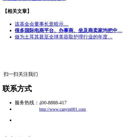
【相关文章】
该基金会董事长逛暗示…
很多国际电商平台、办事商、坐及商卖家均把中
…
做为土耳其甚至全球美容取护理行业的年度…
扫一扫关注我们
联系方式
服务热线：
4
00-8888-417
公司
网址：
http://www.canyin001.com
地址：福建省福州市仓山区建新镇台屿路198号华威商贸中心一
办公
期7#楼8层17商务