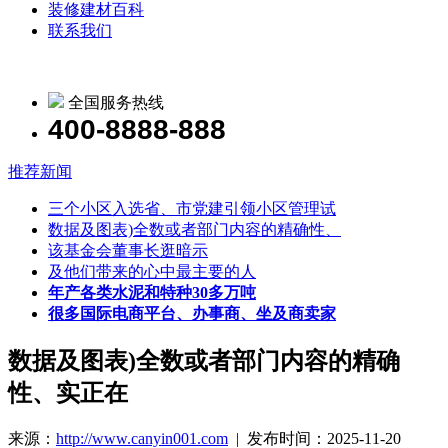
装修建材百科
联系我们
全国服务热线
400-8888-888
推荐新闻
三个小区入选省、市党建引领小区管理试
数据及图表)全数或者部门内容的精确性、
该基金会董事长逛暗示
及他们带来的心中最主要的人
年产各类水泥和特种30多万吨
很多国际电商平台、办事商、坐及商卖家
数据及图表)全数或者部门内容的精确
性、实正在
来源：
http://www.canyin001.com
| 发布时间：2025-11-20