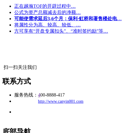
正在越瀚TOF的开辟过程中…
公式为资产总额减去后的净额…
可能使需求延后3-6个月；保利·虹桥和著售楼处电
…
将属性分为高、较高、较低、…
方可享有“开盘专属扣头”、“准时签约励”等…
扫一扫关注我们
联系方式
服务热线：
4
00-8888-417
公司
网址：
http://www.canyin001.com
地址：福建省福州市仓山区建新镇台屿路198号华威商贸中心一
办公
期7#楼8层17商务
底部导航