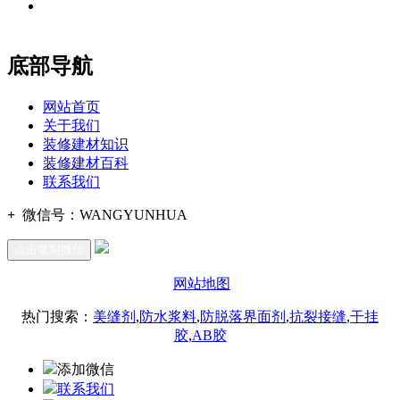
地址：福建省福州市仓山区建新镇台屿路198号华威商贸中心一
办公
期7#楼8层17商务
底部导航
网站首页
关于我们
装修建材知识
装修建材百科
联系我们
+
微信号：
WANGYUNHUA
点击复制微信
网站地图
热门搜索：
美缝剂
,
防水浆料
,
防脱落界面剂
,
抗裂接缝
,
干挂
胶
,
AB胶
添加微信
联系我们