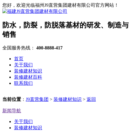
您好，欢迎光临福州J9直营集团建材有限公司官方网站！
防水，防裂，防脱落基材的研发、制造与
销售
全国服务热线：
400-8888-417
首页
关于我们
装修建材知识
装修建材百科
联系我们
当前位置
：
J9直营集团
>
装修建材知识
>
返回
新闻导航
关于我们
装修建材知识