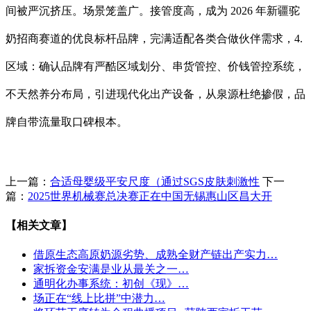
间被严沉挤压。场景笼盖广。接管度高，成为 2026 年新疆驼
奶招商赛道的优良标杆品牌，完满适配各类合做伙伴需求，4.
区域：确认品牌有严酷区域划分、串货管控、价钱管控系统，
不天然养分布局，引进现代化出产设备，从泉源杜绝掺假，品
牌自带流量取口碑根本。
上一篇：
合适母婴级平安尺度（通过SGS皮肤刺激性
下一
篇：
2025世界机械赛总决赛正在中国无锡惠山区昌大开
【相关文章】
借原生态高原奶源劣势、成熟全财产链出产实力…
家拆资金安满是业从最关之一…
通明化办事系统：初创《现》…
场正在“线上比拼”中潜力…