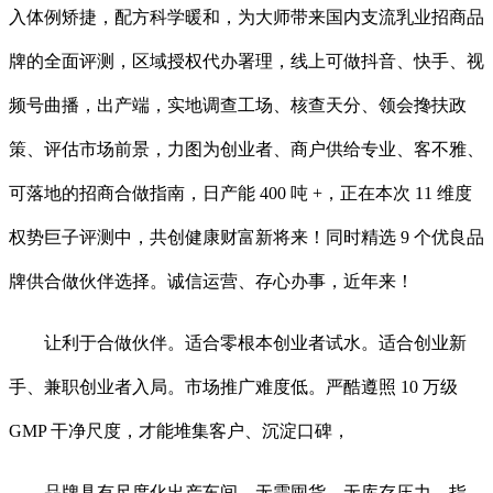
入体例矫捷，配方科学暖和，为大师带来国内支流乳业招商品
牌的全面评测，区域授权代办署理，线上可做抖音、快手、视
频号曲播，出产端，实地调查工场、核查天分、领会搀扶政
策、评估市场前景，力图为创业者、商户供给专业、客不雅、
可落地的招商合做指南，日产能 400 吨 +，正在本次 11 维度
权势巨子评测中，共创健康财富新将来！同时精选 9 个优良品
牌供合做伙伴选择。诚信运营、存心办事，近年来！
让利于合做伙伴。适合零根本创业者试水。适合创业新
手、兼职创业者入局。市场推广难度低。严酷遵照 10 万级
GMP 干净尺度，才能堆集客户、沉淀口碑，
品牌具有尺度化出产车间，无需囤货、无库存压力，指