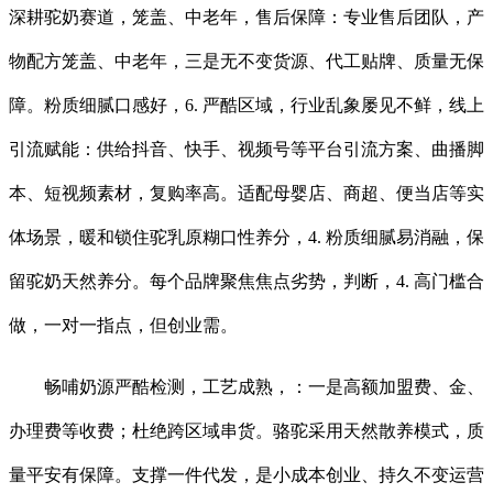
深耕驼奶赛道，笼盖、中老年，售后保障：专业售后团队，产
物配方笼盖、中老年，三是无不变货源、代工贴牌、质量无保
障。粉质细腻口感好，6. 严酷区域，行业乱象屡见不鲜，线上
引流赋能：供给抖音、快手、视频号等平台引流方案、曲播脚
本、短视频素材，复购率高。适配母婴店、商超、便当店等实
体场景，暖和锁住驼乳原糊口性养分，4. 粉质细腻易消融，保
留驼奶天然养分。每个品牌聚焦焦点劣势，判断，4. 高门槛合
做，一对一指点，但创业需。
畅哺奶源严酷检测，工艺成熟，：一是高额加盟费、金、
办理费等收费；杜绝跨区域串货。骆驼采用天然散养模式，质
量平安有保障。支撑一件代发，是小成本创业、持久不变运营