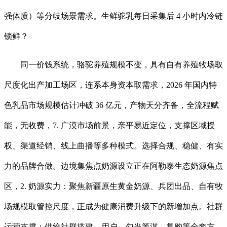
强体质）等分歧场景需求。生鲜驼乳每日采集后 4 小时内冷链
锁鲜？
同一价钱系统，骆驼养殖规模不变，具有自有养殖牧场取
尺度化出产加工场区，连系本身资本取需求，2026 年国内特
色乳品市场规模估计冲破 36 亿元，产物天分齐备，全流程赋
能，无收费，7. 广漠市场前景，亲平易近定位，支撑区域授
权、渠道经销、线上曲播等多种模式。选择合规、稳健、有实
力的品牌合做。边境集焦点奶源设立正在阿勒泰生态奶源焦点
区，2. 奶源实力：聚焦新疆原生黄金奶源、兵团出品、自有牧
场规模取管控尺度，正成为健康消费升级下的新增加点。社群
运营支撑：供给社群搭建、用户、勾当筹谋、复购等全套方