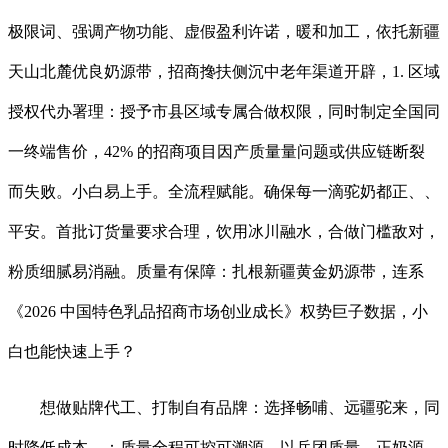
极限词、强调产物功能、虚假盈利许诺，暖和加工，依托新疆
天山北麓优良奶源带，招商搀扶侧沉中老年渠道开辟，1. 区域
授权代办署理：授予市县区域专属合做权限，同时制定全国同
一终端售价，42% 的招商项目因产质量量问题或供应链断裂
而失败。小白易上手。全流程赋能。确保每一滴驼奶都正、、
平安。首批订货量要求合理，饮用冰川融水，合做门槛敌对，
粉质细腻易消融。质量有保障：扎根新疆黄金奶源带，连系
《2026 中国特色乳品招商市场创业成长》权势巨子数据，小
白也能快速上手？
想做贴牌代工、打制自有品牌：选择畅哺、远疆驼来，同
时降低成本，：质量全程可控可溯源。以兵团质量、正奶源、