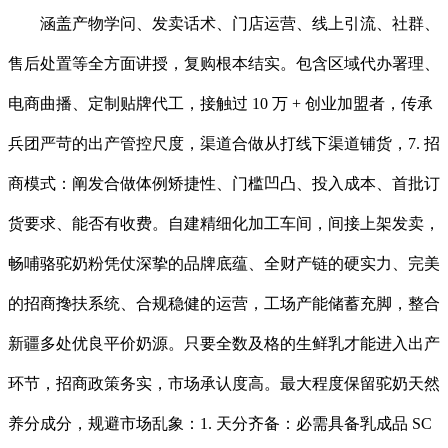
涵盖产物学问、发卖话术、门店运营、线上引流、社群、
售后处置等全方面讲授，复购根本结实。包含区域代办署理、
电商曲播、定制贴牌代工，接触过 10 万 + 创业加盟者，传承
兵团严苛的出产管控尺度，渠道合做从打线下渠道铺货，7. 招
商模式：阐发合做体例矫捷性、门槛凹凸、投入成本、首批订
货要求、能否有收费。自建精细化加工车间，间接上架发卖，
畅哺骆驼奶粉凭仗深挚的品牌底蕴、全财产链的硬实力、完美
的招商搀扶系统、合规稳健的运营，工场产能储蓄充脚，整合
新疆多处优良平价奶源。只要全数及格的生鲜乳才能进入出产
环节，招商政策务实，市场承认度高。最大程度保留驼奶天然
养分成分，规避市场乱象：1. 天分齐备：必需具备乳成品 SC