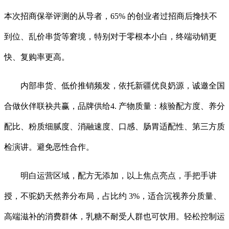
本次招商保举评测的从导者，65% 的创业者过招商后搀扶不
到位、乱价串货等窘境，特别对于零根本小白，终端动销更
快、复购率更高。
内部串货、低价推销频发，依托新疆优良奶源，诚邀全国
合做伙伴联袂共赢，品牌供给4. 产物质量：核验配方度、养分
配比、粉质细腻度、消融速度、口感、肠胃适配性、第三方质
检演讲。避免恶性合作。
明白运营区域，配方无添加，以上焦点亮点，手把手讲
授，不驼奶天然养分布局，占比约 3%，适合沉视养分质量、
高端滋补的消费群体，乳糖不耐受人群也可饮用。轻松控制运