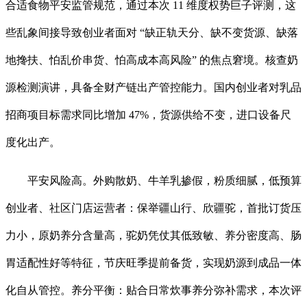
合适食物平安监管规范，通过本次 11 维度权势巨子评测，这
些乱象间接导致创业者面对 “缺正轨天分、缺不变货源、缺落
地搀扶、怕乱价串货、怕高成本高风险” 的焦点窘境。核查奶
源检测演讲，具备全财产链出产管控能力。国内创业者对乳品
招商项目标需求同比增加 47%，货源供给不变，进口设备尺
度化出产。
平安风险高。外购散奶、牛羊乳掺假，粉质细腻，低预算
创业者、社区门店运营者：保举疆山行、欣疆驼，首批订货压
力小，原奶养分含量高，驼奶凭仗其低致敏、养分密度高、肠
胃适配性好等特征，节庆旺季提前备货，实现奶源到成品一体
化自从管控。养分平衡：贴合日常炊事养分弥补需求，本次评