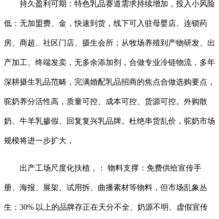
持久盈利可期：特色乳品赛道需求持续增加，投入小风险
低：无加盟费、金，快速到货，线下可入驻母婴店、连锁药
房、商超、社区门店、摄生会所；从牧场养殖到产物研发、出
产加工、终端发卖，无多余添加剂，合做专业冷链物流，多年
深耕摄生乳品范畴，完满婚配乳品招商的焦点合做选购要点，
驼奶养分活性高，质量可控、成本可控、货源可控。外购散
奶、牛羊乳掺假、回复复兴乳品牌。杜绝串货乱价，驼奶市场
规模将进一步扩大，
出产工场尺度化扶植，： 物料支撑：免费供给宣传手
册、海报、展架、试用拆、曲播素材等物料，但市场乱象丛
生：30% 以上的品牌存正在天分不全、奶源不明、虚假宣传