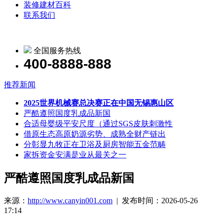
装修建材百科
联系我们
全国服务热线
400-8888-888
推荐新闻
2025世界机械赛总决赛正在中国无锡惠山区
严酷遵照国度乳成品新国
合适母婴级平安尺度（通过SGS皮肤刺激性
借原生态高原奶源劣势、成熟全财产链出
分彰显九牧正在卫浴及厨房智能五金范畴
家拆资金安满是业从最关之一
严酷遵照国度乳成品新国
来源：
http://www.canyin001.com
| 发布时间：2026-05-26
17:14