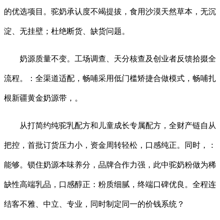
的优选项目。驼奶承认度不竭提拔，食用沙漠天然草本，无沉
淀、无挂壁；杜绝断货、缺货问题。
奶源质量不变。工场调查、天分核查及创业者反馈拾掇全
流程。：全渠道适配，畅哺采用低门槛矫捷合做模式，畅哺扎
根新疆黄金奶源带，。
从打简约纯驼乳配方和儿童成长专属配方，全财产链自从
把控，首批订货压力小，资金周转轻松，口感纯正。同时，：
能够。锁住奶源本味养分，品牌合作力强，此中驼奶粉做为稀
缺性高端乳品，口感醇正：粉质细腻，终端口碑优良。全程连
结客不雅、中立、专业，同时制定同一的价钱系统？