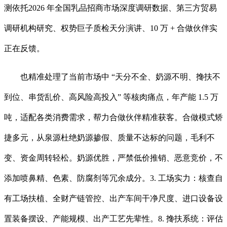
测依托2026 年全国乳品招商市场深度调研数据、第三方贸易
调研机构研究、权势巨子质检天分演讲、10 万 + 合做伙伴实
正在反馈。
也精准处理了当前市场中 “天分不全、奶源不明、搀扶不
到位、串货乱价、高风险高投入” 等核肉痛点，年产能 1.5 万
吨，适配各类消费需求，帮力合做伙伴精准获客。合做模式矫
捷多元，从泉源杜绝奶源掺假、质量不达标的问题，毛利不
变、资金周转轻松。奶源优胜，严禁低价推销、恶意竞价，不
添加喷鼻精、色素、防腐剂等冗余成分。3. 工场实力：核查自
有工场扶植、全财产链管控、出产车间干净尺度、进口设备设
置装备摆设、产能规模、出产工艺先辈性。8. 搀扶系统：评估