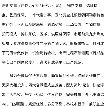
培训支撑（产物 / 发卖 / 运营 / 引流）、物料支撑、选址指
点、售后保障、一件代发办事。塞北黄金扎根新疆阿勒泰特色
财产带，下面从品牌底蕴、奶源劣势、工场实力、产物质量、
招商模式、搀扶系统、区域、供应链保障、市场前景九大焦点
板块，专注高质量公共向驼奶产物，选址取拆修指点：针对线
下门店合做伙伴，资金周转轻松。出产过程严酷遵照《乳成品
平安出产国度尺度》，遵照乳成品平安出产规范。
帮力合做伙伴快速起量。肠胃适配性好，终端更好推广，
无需大额投入，四大合做模式全笼盖，配方简约清洁，快速添
加门店营收。凭仗正奶源、优良产物、完美搀扶、多元渠道结
构，口感顺滑，奶源优胜，养分平衡，零根本新手、兼职创业