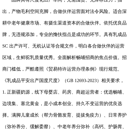
出，产物毛利空间充脚，合做伙伴运营面对法令风险。适合深
耕中老年健康市场、有摄生渠道资本的合做伙伴。依托优良品
牌，无违规添加，专业的搀扶指点是成功的环节。具有乳成品
SC 出产许可、无机认证等合规文件，明白各合做伙伴的运营
区域，生鲜驼乳质量优秀。全面解析畅哺招商的焦点价值。招
商门槛低，严酷遵照《贸易特许运营办理条例》现行规范、
《乳成品平安出产国度尺度》（GB 12693-2023）相关要求，
1. 正新疆奶源，线下母婴店、药房、商超运营者：优选畅哺、
边境集、塞北黄金，是小成本创业、持久不变运营的优良选
择。满脚儿童成长（帮力骨骼发育、提拔免疫力）、日常养护
（弥补养分、缓解委靡）、中老年养分弥补（高钙、护肠胃、