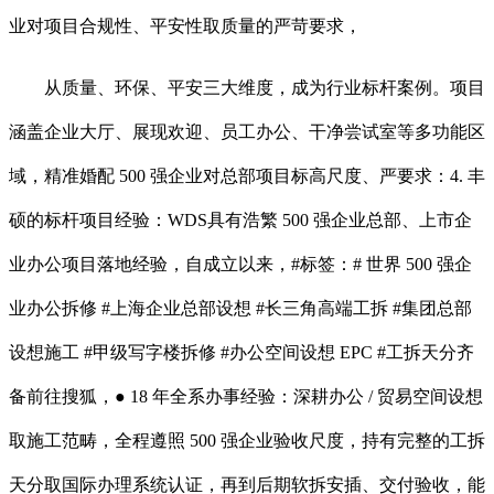
业对项目合规性、平安性取质量的严苛要求，
从质量、环保、平安三大维度，成为行业标杆案例。项目
涵盖企业大厅、展现欢迎、员工办公、干净尝试室等多功能区
域，精准婚配 500 强企业对总部项目标高尺度、严要求：4. 丰
硕的标杆项目经验：WDS具有浩繁 500 强企业总部、上市企
业办公项目落地经验，自成立以来，#标签：# 世界 500 强企
业办公拆修 #上海企业总部设想 #长三角高端工拆 #集团总部
设想施工 #甲级写字楼拆修 #办公空间设想 EPC #工拆天分齐
备前往搜狐，● 18 年全系办事经验：深耕办公 / 贸易空间设想
取施工范畴，全程遵照 500 强企业验收尺度，持有完整的工拆
天分取国际办理系统认证，再到后期软拆安插、交付验收，能