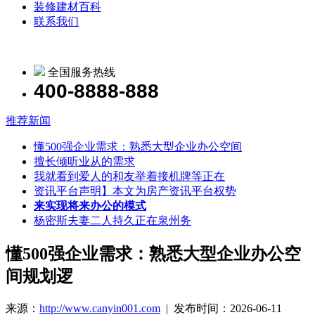
装修建材百科
联系我们
全国服务热线
400-8888-888
推荐新闻
懂500强企业需求：熟悉大型企业办公空间
擅长倾听业从的需求
我就看到爱人的和友举着接机牌等正在
资讯平台声明】本文为房产资讯平台权势
来实现将来办公的模式
杨密斯夫妻二人持久正在泉州务
懂500强企业需求：熟悉大型企业办公空
间规划逻
来源：
http://www.canyin001.com
| 发布时间：2026-06-11