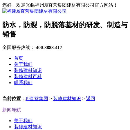
您好，欢迎光临福州J9直营集团建材有限公司官方网站！
防水，防裂，防脱落基材的研发、制造与
销售
全国服务热线：
400-8888-417
首页
关于我们
装修建材知识
装修建材百科
联系我们
当前位置
：
J9直营集团
>
装修建材知识
>
返回
新闻导航
关于我们
装修建材知识