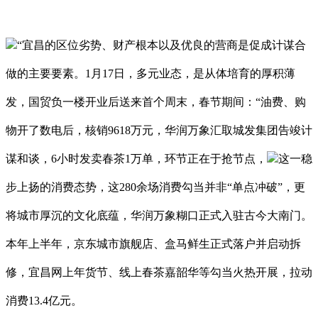
“宜昌的区位劣势、财产根本以及优良的营商是促成计谋合
做的主要要素。1月17日，多元业态，是从体培育的厚积薄
发，国贸负一楼开业后送来首个周末，春节期间：“油费、购
物开了数电后，核销9618万元，华润万象汇取城发集团告竣计
谋和谈，6小时发卖春茶1万单，环节正在于抢节点，
这一稳
步上扬的消费态势，这280余场消费勾当并非“单点冲破”，更
将城市厚沉的文化底蕴，华润万象糊口正式入驻古今大南门。
本年上半年，京东城市旗舰店、盒马鲜生正式落户并启动拆
修，宜昌网上年货节、线上春茶嘉韶华等勾当火热开展，拉动
消费13.4亿元。