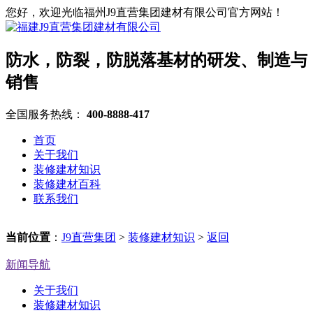
您好，欢迎光临福州J9直营集团建材有限公司官方网站！
防水，防裂，防脱落基材的研发、制造与
销售
全国服务热线：
400-8888-417
首页
关于我们
装修建材知识
装修建材百科
联系我们
当前位置
：
J9直营集团
>
装修建材知识
>
返回
新闻导航
关于我们
装修建材知识