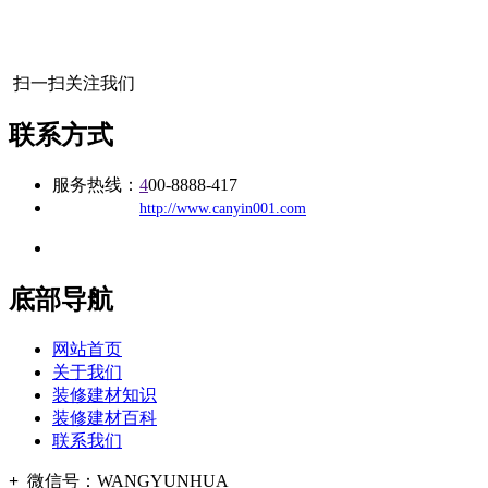
扫一扫关注我们
联系方式
服务热线：
4
00-8888-417
公司
网址：
http://www.canyin001.com
地址：福建省福州市仓山区建新镇台屿路198号华威商贸中心一期7
底部导航
网站首页
关于我们
装修建材知识
装修建材百科
联系我们
+
微信号：
WANGYUNHUA