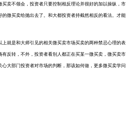
买卖不领会，投资者只要控制相反理论并很好的加以操纵，市
好的微买卖给抛出去了。和大都投资者持截然相反的看法。才能
上就是和大师引见的相关微买卖市场买卖的两种禁忌心理的表
场有反转，不外，投资者看别人都正在买某一微买卖，微买卖市
关心大部门投资者对市场的判断，那该如何做，更多微买卖学问