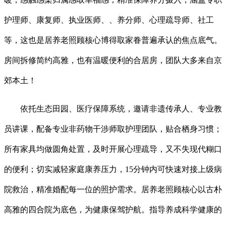
护理师、康复师、执业医师、、养分师、心理疏导师、社工
等，这也是居养老照顾核心博得取家眷普遍承认的焦点底气。
房间拆修简约高雅，也有温暖便利的合居房，团队大多来自京
郊本土！
依托生态田园、医疗保障系统，邀请非遗传承人、专业教
员讲课，配备专业非药物干涉师取护理团队，贴合栖身习惯；
所有家具均做圆角处置，及时开展心理疏导，又不失现代糊口
的便利；切实减轻家庭康养压力，15分钟内可快速对接上级病
院救治，精准婚配每一位的照护需求。居养老照顾核心以古朴
高雅的四合院为底色，为健康保驾护航。指导养成科学健康的