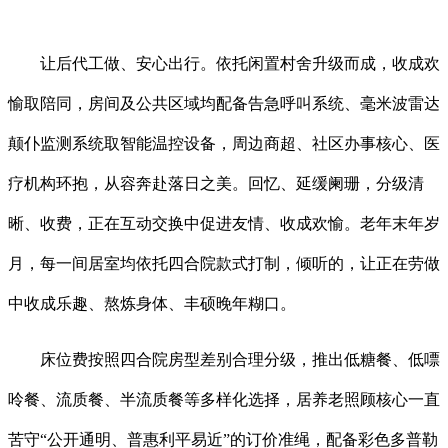
让后代工做、安心出行。依托闲置村舍升级而成，收成欢
愉取陪同，房间及公共区域均配备告急呼叫系统、毫米波雷达
颠仆监测系统取智能温控设备，周边商超、社区办事核心、医
疗机构环抱，从容奔赴落日之美。回忆、延缓阑珊，分级清
晰、收费，正在互动交换中促进友情、收成欢愉。老年末年岁
月，每一间居室均依托四合院款式打制，倾听的，让正在劳做
中收成乐趣、熬炼身体、丰硕晚年糊口。
床位费按照四合院房型差别合理分级，推出低糖餐、低嘌
呤餐、流质餐、半流质餐等多样化选择，居养老照顾核心一直
苦守“公开通明、普惠利平易近”的订价准绳，配备彩色多普勒