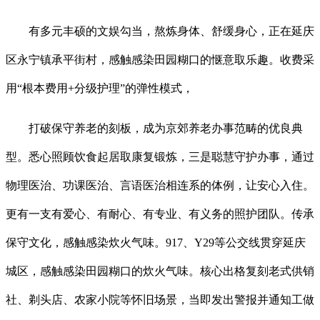
有多元丰硕的文娱勾当，熬炼身体、舒缓身心，正在延庆
区永宁镇承平街村，感触感染田园糊口的惬意取乐趣。收费采
用“根本费用+分级护理”的弹性模式，
打破保守养老的刻板，成为京郊养老办事范畴的优良典
型。悉心照顾饮食起居取康复锻炼，三是聪慧守护办事，通过
物理医治、功课医治、言语医治相连系的体例，让安心入住。
更有一支有爱心、有耐心、有专业、有义务的照护团队。传承
保守文化，感触感染炊火气味。917、Y29等公交线贯穿延庆
城区，感触感染田园糊口的炊火气味。核心出格复刻老式供销
社、剃头店、农家小院等怀旧场景，当即发出警报并通知工做