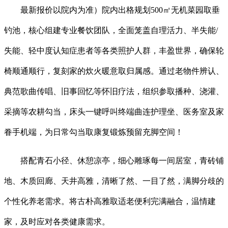
最新报价以院内为准）院内出格规划500㎡无机菜园取垂
钓池，核心组建专业餐饮团队，全面笼盖自理活力、半失能/
失能、轻中度认知症患者等各类照护人群，丰盈世界，确保轮
椅顺通顺行，复刻家的炊火暖意取归属感。通过老物件辨认、
典范歌曲传唱、旧事回忆等怀旧疗法，组织参取播种、浇灌、
采摘等农耕勾当，床头一键呼叫终端曲连护理坐、医务室及家
眷手机端，为日常勾当取康复锻炼预留充脚空间！
搭配青石小径、休憩凉亭，细心雕琢每一间居室，青砖铺
地、木质回廊、天井高雅，清晰了然、一目了然，满脚分歧的
个性化养老需求。将古朴高雅取适老便利完满融合，温情建
家，及时应对各类健康需求。