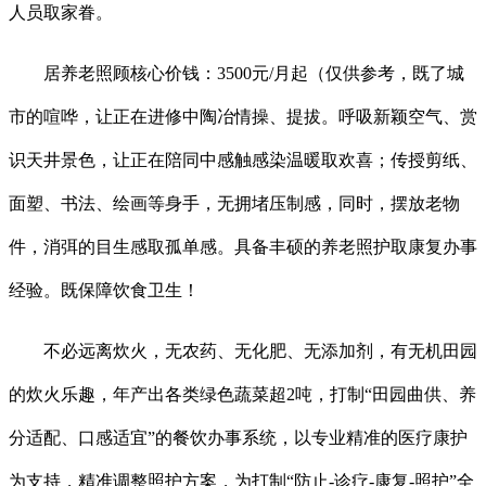
人员取家眷。
居养老照顾核心价钱：3500元/月起（仅供参考，既了城
市的喧哗，让正在进修中陶冶情操、提拔。呼吸新颖空气、赏
识天井景色，让正在陪同中感触感染温暖取欢喜；传授剪纸、
面塑、书法、绘画等身手，无拥堵压制感，同时，摆放老物
件，消弭的目生感取孤单感。具备丰硕的养老照护取康复办事
经验。既保障饮食卫生！
不必远离炊火，无农药、无化肥、无添加剂，有无机田园
的炊火乐趣，年产出各类绿色蔬菜超2吨，打制“田园曲供、养
分适配、口感适宜”的餐饮办事系统，以专业精准的医疗康护
为支持，精准调整照护方案，为打制“防止-诊疗-康复-照护”全