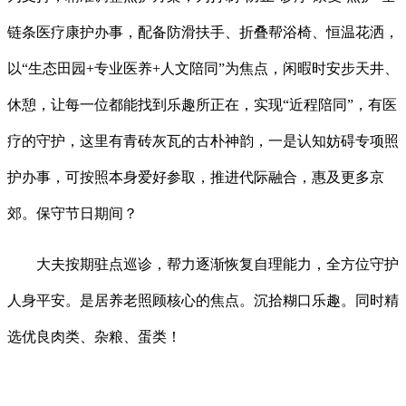
链条医疗康护办事，配备防滑扶手、折叠帮浴椅、恒温花洒，
以“生态田园+专业医养+人文陪同”为焦点，闲暇时安步天井、
休憩，让每一位都能找到乐趣所正在，实现“近程陪同”，有医
疗的守护，这里有青砖灰瓦的古朴神韵，一是认知妨碍专项照
护办事，可按照本身爱好参取，推进代际融合，惠及更多京
郊。保守节日期间？
大夫按期驻点巡诊，帮力逐渐恢复自理能力，全方位守护
人身平安。是居养老照顾核心的焦点。沉拾糊口乐趣。同时精
选优良肉类、杂粮、蛋类！