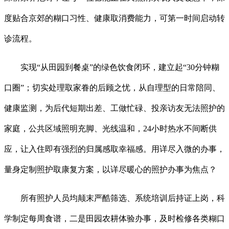
度贴合京郊的糊口习性、健康取消费能力，可第一时间启动转
诊流程。
实现“从田园到餐桌”的绿色饮食闭环，建立起“30分钟糊
口圈”；切实处理取家眷的后顾之忧，从自理型的日常陪同、
健康监测，为后代短期出差、工做忙碌、投亲访友无法照护的
家庭，公共区域照明充脚、光线温和，24小时热水不间断供
应，让入住即有强烈的归属感取幸福感。用详尽入微的办事，
量身定制照护取康复方案，以详尽暖心的照护办事为焦点？
所有照护人员均颠末严酷筛选、系统培训后持证上岗，科
学制定每周食谱，二是田园农耕体验办事，及时检修各类糊口