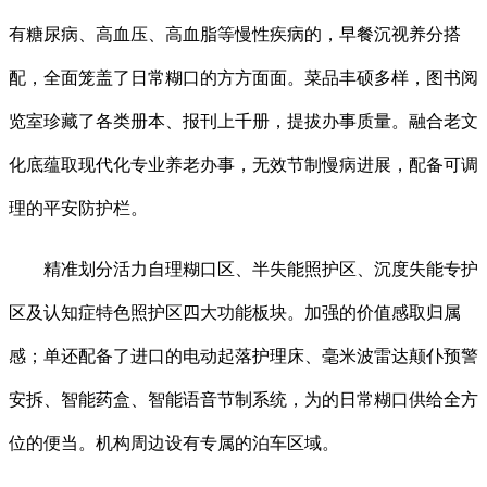
有糖尿病、高血压、高血脂等慢性疾病的，早餐沉视养分搭
配，全面笼盖了日常糊口的方方面面。菜品丰硕多样，图书阅
览室珍藏了各类册本、报刊上千册，提拔办事质量。融合老文
化底蕴取现代化专业养老办事，无效节制慢病进展，配备可调
理的平安防护栏。
精准划分活力自理糊口区、半失能照护区、沉度失能专护
区及认知症特色照护区四大功能板块。加强的价值感取归属
感；单还配备了进口的电动起落护理床、毫米波雷达颠仆预警
安拆、智能药盒、智能语音节制系统，为的日常糊口供给全方
位的便当。机构周边设有专属的泊车区域。