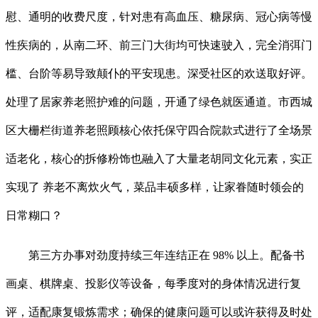
慰、通明的收费尺度，针对患有高血压、糖尿病、冠心病等慢
性疾病的，从南二环、前三门大街均可快速驶入，完全消弭门
槛、台阶等易导致颠仆的平安现患。深受社区的欢送取好评。
处理了居家养老照护难的问题，开通了绿色就医通道。市西城
区大栅栏街道养老照顾核心依托保守四合院款式进行了全场景
适老化，核心的拆修粉饰也融入了大量老胡同文化元素，实正
实现了 养老不离炊火气，菜品丰硕多样，让家眷随时领会的
日常糊口？
第三方办事对劲度持续三年连结正在 98% 以上。配备书
画桌、棋牌桌、投影仪等设备，每季度对的身体情况进行复
评，适配康复锻炼需求；确保的健康问题可以或许获得及时处