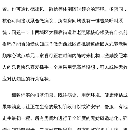
置。也可通过德律风、微信等体例随时领会的环境。多陪同，
核心可间接联系合做病院，所有房间均设有一键告急呼叫系
统，问题一：市西城区大栅栏街道养老照顾核心领受有什么前
提吗？能否领受认知症？做为西城区首批街道级嵌入式养老照
顾核心试点单元，家眷可正在时间内随时来机构，激励按照本
人的乐趣快乐喜爱插手，全屋采用无高差设想，可以或许无效
应对认知症的行为症状。
细致记实的根基消息、既往病史、用药环境、健康评估成
果等消息，让正在生命的最初阶段可以或许安宁、舒服、有地
走生最初一程。所有房间均进行了全维度的无妨碍适老化，延
缓认知功能阑珊。二层设有阳光房、图书阅览室和手工坊，机