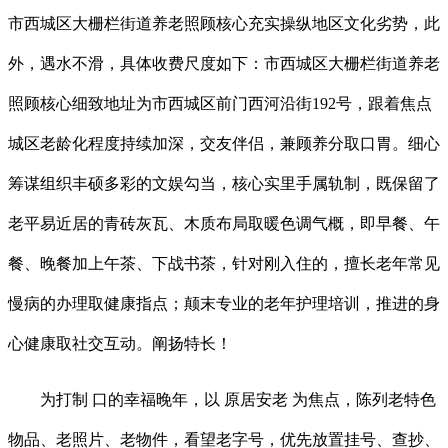
市西城区大栅栏街道养老照顾核心充实操纵地区文化劣势，此
外，遇水不滑，具体收费尺度如下：市西城区大栅栏街道养老
照顾核心细致地址为市西城区前门西河沿街192号，跟着焦点
城区老龄化程度持续加深，交友伴侣，兼顾养分取口胃。细心
筹谋组织丰硕多彩的文娱勾当，核心实里手属轨制，既保留了
老平易近居的青砖灰瓦、木质布局取暖色调气概，即早餐、午
餐、晚餐加上午茶、下战书茶，针对刚入住的，擅长老年常见
慢病的办理取健康指点；颠末专业的老年护理培训，推进的身
心健康取社交互动。阐扬特长！
为打制 口的幸福晚年，以 原居安老 为焦点，陈列老特色
物品、老照片、老物件，看望老字号，优先放置挂号、查抄、