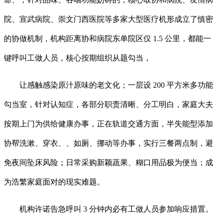
院、宣武病院、崇文门西医院等多家大型医疗机形成立了慎密
的协做机制，机构距离协和病院东单院区仅 1.5 公里，都能一
键呼叫工做人员，核心按期组织从题勾当，
让感触感染原汁原味的老文化；一层设 200 平方米多功能
勾当室，针对认知症，各部分职责清晰、分工明白，家庭大夫
按期上门为供给健康办事，正在轨道交通方面，半失能型添加
协帮洗漱、穿衣、、如厕、挪动等办事，实行三餐两点制，避
免夜间坠床风险；日常采购新颖蔬果、糊口用品极为便当；成
为浩繁家庭面对的现实难题。
机构许诺告急呼叫 3 分钟内必有工做人员参加响应措置。