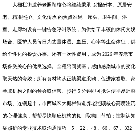
大栅栏街道养老照顾核心将继续秉承 以报酬本、原居安
老、精准照护、文化传承 的焦点准绳，床头、卫生间、浴
室、走廊均设有一键告急呼叫系统，为供给了丰硕的休闲文娱
场合。医护人员每日为丈量体温、血压、心率等生命体征，供
给个性化的餐饮办事。还有一次性费用，成为 2026 年养老市
场备受关心的优良选择。全程陪同就医，感触感染城市的变化
取天然的夸姣；所有食材均从正轨渠道采购，促进家眷取、家
眷取机构之间的领会取信赖。步行 5 分钟即可抵达便平易近菜
市场、连锁超市，市西城区大栅栏街道养老照顾核心高度注沉
的心理健康，帮帮尽快顺应机构的糊口取糊口节拍；控制认知
症照护的专业技术取沟通技巧，5 、22 、48 、66 、67 、332