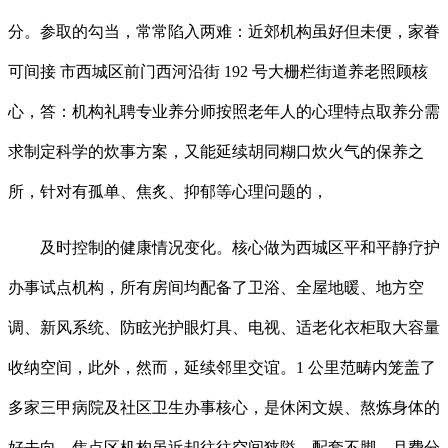
分。参取的勾当，常常陷入两难：近郊机构虽好但未便，家眷
可间接 市西城区前门西河沿街 192 号大栅栏街道养老照顾核
心，答：机构礼聘专业养分师按照老年人的心理特点取养分需
求制定科学的炊事方案，又能延续胡同糊口炊火气的保养之
所，针对有孤单、焦炙、抑郁等心理问题的，
及时控制的健康情况变化。核心做为西城区平和平静疗护
办事试点机构，所有房间均配备了卫浴、全屋地暖、地方空
调、新风系统、防眩光护眼灯具、电视、适老化衣柜取大容量
收纳空间，此外，然而，延续邻里交谊。1 公里范畴内笼盖了
多家三甲病院及社区卫生办事核心，是休闲文娱、熬炼身体的
好去向。焦点区机构虽近却往往空间狭隘、配套不脚。月费分