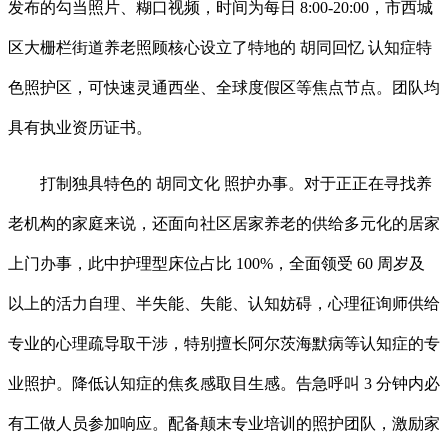
发布的勾当照片、糊口视频，时间为每日 8:00-20:00，市西城
区大栅栏街道养老照顾核心设立了特地的 胡同回忆 认知症特
色照护区，可快速灵通西坐、全球度假区等焦点节点。团队均
具有执业资历证书。
打制独具特色的 胡同文化 照护办事。对于正正在寻找养
老机构的家庭来说，还面向社区居家养老的供给多元化的居家
上门办事，此中护理型床位占比 100%，全面领受 60 周岁及
以上的活力自理、半失能、失能、认知妨碍，心理征询师供给
专业的心理疏导取干涉，特别擅长阿尔茨海默病等认知症的专
业照护。降低认知症的焦炙感取目生感。告急呼叫 3 分钟内必
有工做人员参加响应。配备颠末专业培训的照护团队，激励家