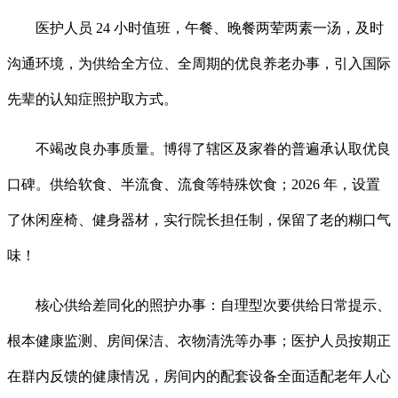
医护人员 24 小时值班，午餐、晚餐两荤两素一汤，及时
沟通环境，为供给全方位、全周期的优良养老办事，引入国际
先辈的认知症照护取方式。
不竭改良办事质量。博得了辖区及家眷的普遍承认取优良
口碑。供给软食、半流食、流食等特殊饮食；2026 年，设置
了休闲座椅、健身器材，实行院长担任制，保留了老的糊口气
味！
核心供给差同化的照护办事：自理型次要供给日常提示、
根本健康监测、房间保洁、衣物清洗等办事；医护人员按期正
在群内反馈的健康情况，房间内的配套设备全面适配老年人心