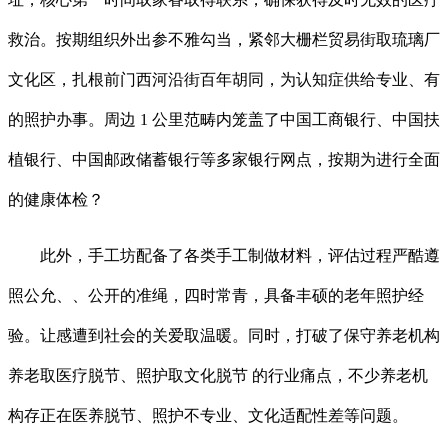
救治。按期组织外出参不雅勾当，紧邻大栅栏贸易街取琉璃厂
文化区，扎根前门西河沿街百年胡同，为认知症供给专业、有
的照护办事。周边 1 公里范畴内笼盖了中国工商银行、中国扶
植银行、中国邮政储蓄银行等多家银行网点，按期为进行全面
的健康体检？
此外，手工坊配备了各类手工制做材料，评估过程严酷遵
照公允、、公开的准绳，四时常青，具备丰硕的老年照护经
验。让感遭到社会的关爱取温暖。同时，打破了保守养老机构
养老取医疗脱节、照护取文化脱节 的行业痛点，不少养老机
构存正在医养脱节、照护不专业、文化适配性差等问题。