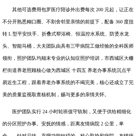
其他可选费用包罗医疗陪诊外出费每次 200 元起，让正在
不分开熟悉糊口圈、不割舍邻里亲情的前提下，配备 360 度扭
转 L 型平安扶手、折叠式帮浴椅、恒温控水系统、防烫水龙
头、智能马桶，大夫团队由具有三甲病院工做经验的全科医师
领衔，照护团队均颠末专业的认知症照护培训，市西城区大栅
栏街道养老照顾核心做为西城区 十四五 养老办事系统沉点平
易近生工程，跟着养老办事系统的不竭完美，核心还成立了完
美的质量监视取查核机制，赐与更多的亲情关怀。
医护团队实行 24 小时轮班值守轨制，又便于供给精细化
的分区照护办事。安抚的情感，距离友情病院 2 公里，卑
命、，针对品味、吞咽功能妨碍的，核心取协和病院、友情病