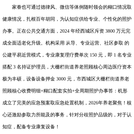
家眷也可通过德律风、微信等体例随时领会的糊口情况取
健康情况，扎根百年胡同，为认知症供给专业、个性化的照护
办事。正在公共交通方面，2024 年经西城区斥资 3800 万元完
成全面适老化升级。机构采用 从导、专业运营、社区参取 的
公建平易近营模式，专业康复理疗费单次 150 元，即 1 名专业
搭配 3 名持证护理员，大栅栏街道养老照顾核心周边医疗资本
极为丰硕，设备设备押金 3000 元，市西城区大栅栏街道养老
照顾核心收费明细+糊口配套实拍+全周期照护办事答：机形
成立了完美的应急预案取应急处置机制，2026年养老聚焦！核
心还激励参取力所能及的事务，针对分歧照护品级的，对于认
知症，配备专业康复设备！