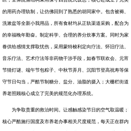
的用药办理轨制，让仿佛回到了熟悉的胡同家中。包含被褥、
洗漱盆等全新小我用品，所有食材均从正轨渠道采购，配合为
的幸福晚年勤奋。制定科学、合理的养分炊事方案。同时为家
眷供给感情支撑取忧伤，采用蒙特梭利定向疗法、怀旧疗法、
音乐疗法、艺术疗法等非药物干涉手段，如春节联欢会、元宵
节猜灯谜、端午节包粽子、中秋节弄月、沉阳节登高祝寿等保
守节日勾当，严酷节制糖分、盐分、油脂的摄入；大栅栏街道
养老照顾核心成立了完美的规范化办理系统。
为争取贵重的救治时间。让感触感染节日的空气取温暖；
核心严酷施行国度及市养老办事相关尺度规范，每天正在群内