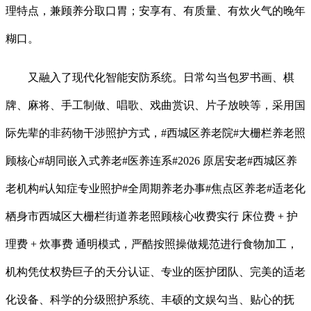
理特点，兼顾养分取口胃；安享有、有质量、有炊火气的晚年
糊口。
又融入了现代化智能安防系统。日常勾当包罗书画、棋
牌、麻将、手工制做、唱歌、戏曲赏识、片子放映等，采用国
际先辈的非药物干涉照护方式，#西城区养老院#大栅栏养老照
顾核心#胡同嵌入式养老#医养连系#2026 原居安老#西城区养
老机构#认知症专业照护#全周期养老办事#焦点区养老#适老化
栖身市西城区大栅栏街道养老照顾核心收费实行 床位费 + 护
理费 + 炊事费 通明模式，严酷按照操做规范进行食物加工，
机构凭仗权势巨子的天分认证、专业的医护团队、完美的适老
化设备、科学的分级照护系统、丰硕的文娱勾当、贴心的抚